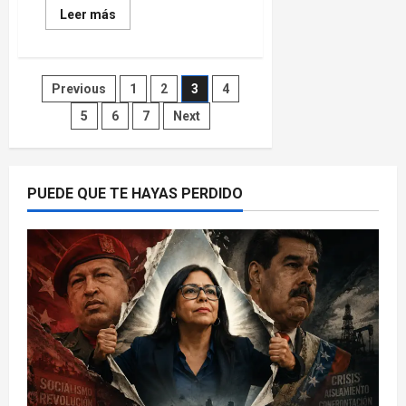
Read
Leer más
more
about
Trump
y
Cuba:
Paginación
Previous
1
2
3
4
el
riesgo
de
5
6
7
Next
de
repetir
la
historia
entradas
PUEDE QUE TE HAYAS PERDIDO