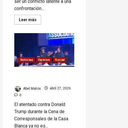
ser un conflicto latente a una
confrontación...
Read
Leer más
more
about
EE.UU.
e
Irán:
una
escalada
que
reconfigura
el
Noticias
Opinion
Social
equilibrio
global
Atentado contra Trump en
cena: lo que pasó
Abel Matos
abril 27, 2026
0
El atentado contra Donald
Trump durante la Cena de
Corresponsales de la Casa
Blanca ya no es...