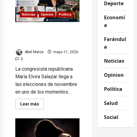
Deporte
ayuda
internacional
y
Noticias
Opinion
Política
el
Economí
silencio
a
de
algunos
María Elvira Salazar
aliados
enfrenta su elección más
Farándul
difícil en Miami
a
Abel Matos
mayo 11, 2026
0
Noticias
La congresista republicana
Opinion
María Elvira Salazar llega a
las elecciones de noviembre
Política
en uno de los momentos...
Salud
Read
Leer más
more
about
Social
María
Elvira
Salazar
enfrenta
su