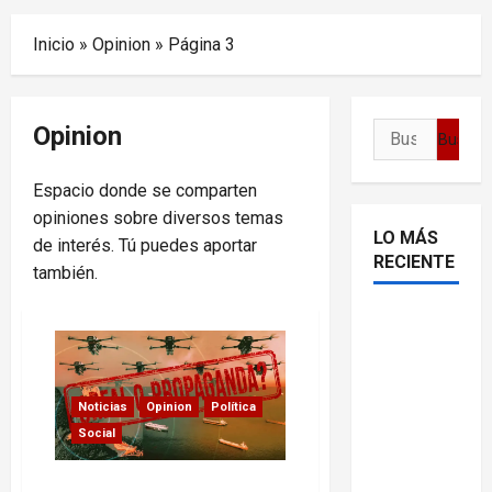
Menu
Inicio
»
Opinion
»
Página 3
Opinion
Buscar:
Espacio donde se comparten
opiniones sobre diversos temas
LO MÁS
de interés. Tú puedes aportar
RECIENTE
también.
Delcy
Rodríguez
en TIME:
entre el
Noticias
Opinion
Política
chavismo
Social
y la
transición
Propaganda y los drones