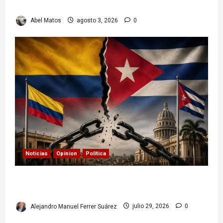
cubanos
Abel Matos
agosto 3, 2026
0
Noticias
Opinion
Política
Colombia y Cuba: posible ruptura de
relaciones diplomáticas. Implicaciones
Alejandro Manuel Ferrer Suárez
julio 29, 2026
0