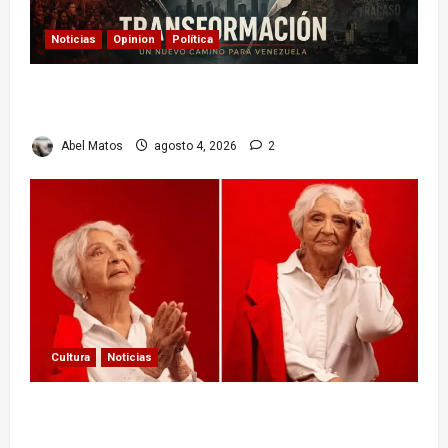
Noticias
Opinion
Política
Delcy Rodríguez en TIME: entre el chavismo y
la transición
Abel Matos
agosto 4, 2026
2
Cultura
Noticias
Paula Alí: la vida y obra de una actriz que dejó
huella en el teatro, el cine y la televisión de los