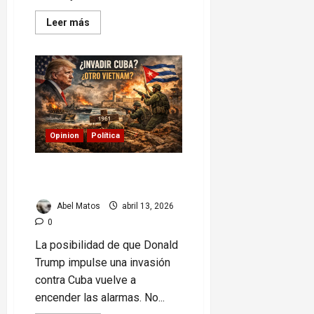
Read
Leer más
more
about
Atentado
contra
Trump
en
cena:
lo
que
pasó
Opinion
Política
Trump y Cuba: el riesgo de
repetir la historia
Abel Matos
abril 13, 2026
0
La posibilidad de que Donald
Trump impulse una invasión
contra Cuba vuelve a
encender las alarmas. No...