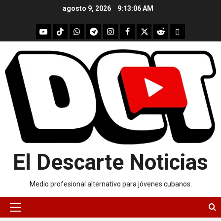
Skip
agosto 9, 2026
9:13:07 AM
to
content
youtube
Tik
WhatsApp
Telegram
instagram
Facebook
X
Reddit
UpScrolled
Tok
El Descarte Noticias
Medio profesional alternativo para jóvenes cubanos.
Primary