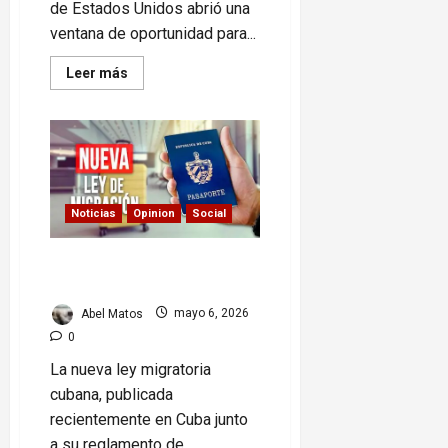
de Estados Unidos abrió una
ventana de oportunidad para...
Read
Leer más
more
about
Machado
muestra
señales
de
preparación
para
una
guerra
Noticias
Opinion
Social
civil
en
Venezuela
Ley migratoria cubana: lo
nuevo que debes saber
Abel Matos
mayo 6, 2026
0
La nueva ley migratoria
cubana, publicada
recientemente en Cuba junto
a su reglamento de