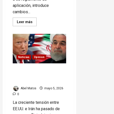
aplicación, introduce
cambios...
Read
Leer más
more
about
Ley
migratoria
cubana:
lo
nuevo
que
debes
saber
Noticias
Opinion
EE.UU. e Irán: una escalada
que reconfigura el
equilibrio global
Abel Matos
mayo 5, 2026
0
La creciente tensión entre
EE.UU. e Irán ha pasado de