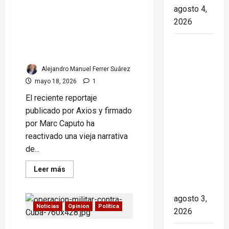
agosto 4,
en Cuba: las grietas del
reportaje de Axios que
2026
intenta reinstalar una
narrativa de amenaza
Paula Alí:
militar
la vida y
Alejandro Manuel Ferrer Suárez
obra de
mayo 18, 2026
1
una actriz
que dejó
El reciente reportaje
huella en
publicado por Axios y firmado
el teatro,
por Marc Caputo ha
el cine y
reactivado una vieja narrativa
la
de...
televisión
Read
Leer más
de los
more
about
cubanos
Propaganda
y
agosto 3,
los
Noticias
Opinion
Política
2026
drones
en
Cuba: