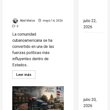
posible
el rumbo
Comunidad
escalada
militar
cubanoamericana: Su papel
de la
en la política de EE.UU.
nación
julio 22,
Abel Matos
mayo 14, 2026
2026
0
La comunidad
España
cubanoamericana se ha
conquista
convertido en una de las
el Mundial
fuerzas políticas más
2026 tras
influyentes dentro de
derrotar a
Estados...
Argentina
Read
en una
Leer más
more
final de
about
Comunidad
máxima
cubanoamericana:
Su
tensión
papel
en
julio 20,
la
2026
política
de