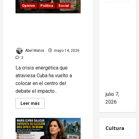
EE.UU.
Opinion
Política
Social
Mike
Waltz
Cerco energético a Cuba:
niega el
entre la ayuda
impacto
internacional y el silencio
del
de algunos aliados
bloqueo,
Abel Matos
mayo 14, 2026
pero los
3
hechos
La crisis energética que
cuentan
atraviesa Cuba ha vuelto a
otra
colocar en el centro del
historia
debate el impacto...
julio 7,
2026
Read
Leer más
more
about
Cerco
energético
a
Cultura
Cuba:
entre
la