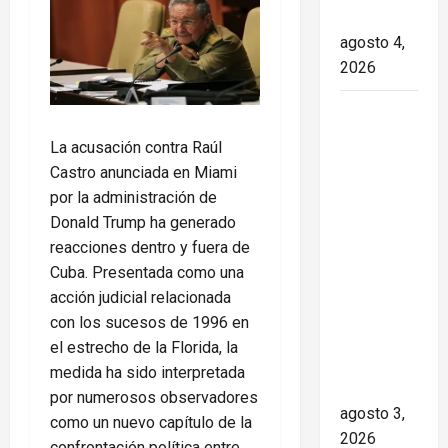
transición
agosto 4,
2026
Paula Alí:
la vida y
La acusación contra Raúl
obra de
Castro anunciada en Miami
una actriz
por la administración de
que dejó
Donald Trump ha generado
huella en
reacciones dentro y fuera de
el teatro,
Cuba. Presentada como una
el cine y
acción judicial relacionada
la
con los sucesos de 1996 en
televisión
el estrecho de la Florida, la
de los
medida ha sido interpretada
cubanos
por numerosos observadores
agosto 3,
como un nuevo capítulo de la
2026
confrontación política entre