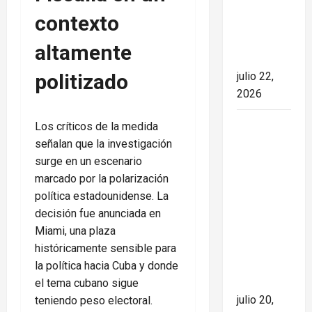
marcando
contexto
el rumbo
de la
altamente
nación
julio 22,
politizado
2026
España
Los críticos de la medida
conquista
señalan que la investigación
el Mundial
surge en un escenario
2026 tras
marcado por la polarización
derrotar a
política estadounidense. La
Argentina
decisión fue anunciada en
en una
Miami, una plaza
final de
históricamente sensible para
máxima
la política hacia Cuba y donde
tensión
el tema cubano sigue
julio 20,
teniendo peso electoral.