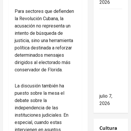
2026
Para sectores que defienden
Mike
la Revolución Cubana, la
Waltz
acusación no representa un
niega el
intento de búsqueda de
impacto
justicia, sino una herramienta
del
política destinada a reforzar
bloqueo,
determinados mensajes
pero los
dirigidos al electorado más
hechos
conservador de Florida.
cuentan
otra
La discusión también ha
historia
puesto sobre la mesa el
julio 7,
debate sobre la
2026
independencia de las
instituciones judiciales. En
especial, cuando estas
Cultura
intervienen en asuntos