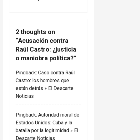
a
v
2 thoughts on
i
“
Acusación contra
g
Raúl Castro: ¿justicia
o maniobra política?
”
a
Pingback:
Caso contra Raúl
t
Castro: los hombres que
i
están detrás » El Descarte
Noticias
o
n
Pingback:
Autoridad moral de
Estados Unidos: Cuba y la
batalla por la legitimidad » El
Descarte Noticias