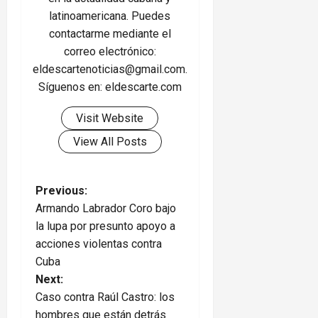
latinoamericana. Puedes
contactarme mediante el
correo electrónico:
eldescartenoticias@gmail.com.
Síguenos en: eldescarte.com
Visit Website
View All Posts
P
Previous:
Armando Labrador Coro bajo
o
la lupa por presunto apoyo a
acciones violentas contra
s
Cuba
t
Next:
Caso contra Raúl Castro: los
n
hombres que están detrás