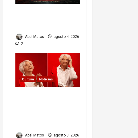
Delcy Rodríguez en
TIME: entre el chavismo
y la transición
Abel Matos
agosto 4, 2026
2
Cultura
Noticias
Paula Alí: la vida y obra
de una actriz que dejó
huella en el teatro, el
cine y la televisión de los
cubanos
Abel Matos
agosto 3, 2026