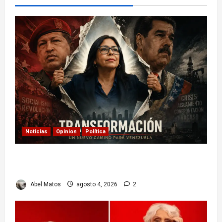
Noticias
Opinion
Política
Delcy Rodríguez en TIME: entre el chavismo y
la transición
Abel Matos
agosto 4, 2026
2