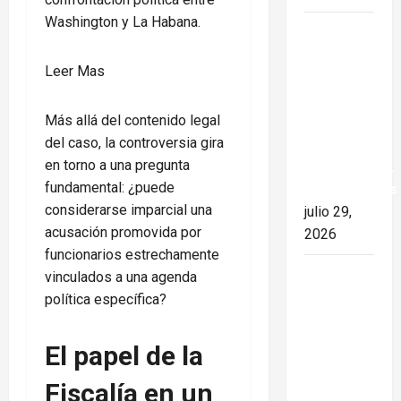
Washington y La Habana.
Colombia
y Cuba:
:
Leer Mas
posible
Acusación
ruptura
contra
Más allá del contenido legal
de
Raúl
del caso, la controversia gira
relaciones
Castro:
en torno a una pregunta
diplomáticas.
¿justicia
fundamental: ¿puede
Implicaciones
o
considerarse imparcial una
julio 29,
maniobra
acusación promovida por
2026
política?
funcionarios estrechamente
26 de
vinculados a una agenda
Julio en
política específica?
Cuba: por
qué esta
El papel de la
fecha
Fiscalía en un
sigue