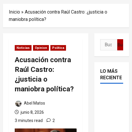
Menu
Inicio
»
Acusación contra Raúl Castro: ¿justicia o
maniobra política?
Buscar:
Noticias
Opinion
Política
Acusación contra
Raúl Castro:
LO MÁS
RECIENTE
¿justicia o
maniobra política?
Delcy
Rodríguez
Abel Matos
en TIME:
junio 8, 2026
entre el
3 minutes read
2
chavismo
y la