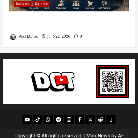
Noticias
Opinion
26 de Julio en Cuba: por qué esta fecha sigue
marcando el rumbo de la nación
Abel Matos
julio 22, 2026
0
youtube
Tik
WhatsApp
Telegram
instagram
Facebook
X
Reddit
UpScrolled
Tok
Copyright © All rights reserved.
|
MoreNews
by AF