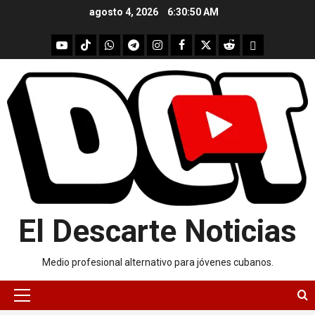
Skip
agosto 4, 2026
6:30:51 AM
to
content
youtube
Tik
WhatsApp
Telegram
instagram
Facebook
X
Reddit
UpScrolled
Tok
El Descarte Noticias
Medio profesional alternativo para jóvenes cubanos.
Primary