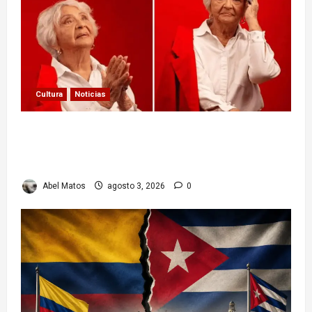
Cultura
Noticias
Paula Alí: la vida y obra de una actriz que dejó
huella en el teatro, el cine y la televisión de los
cubanos
Abel Matos
agosto 3, 2026
0