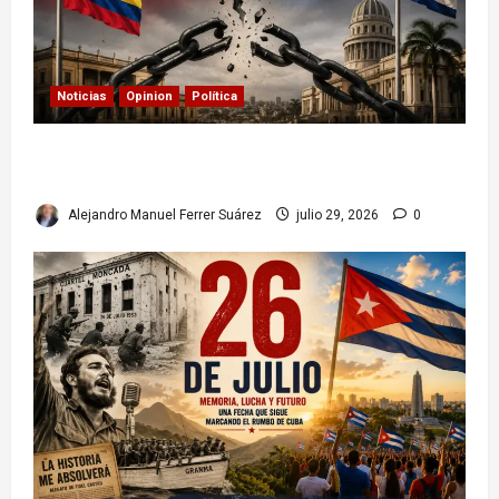
Noticias
Opinion
Política
Colombia y Cuba: posible ruptura de
relaciones diplomáticas. Implicaciones
Alejandro Manuel Ferrer Suárez
julio 29, 2026
0