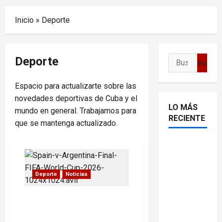
Menu
Inicio
»
Deporte
Deporte
Buscar:
Espacio para actualizarte sobre las
novedades deportivas de Cuba y el
LO MÁS
mundo en general. Trabajamos para
RECIENTE
que se mantenga actualizado.
Delcy
Rodríguez
en TIME:
Deporte
Noticias
entre el
chavismo
España conquista el
y la
Mundial 2026 tras derrotar
transición
a Argentina en una final de