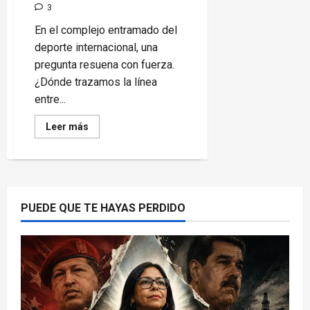
3
En el complejo entramado del
deporte internacional, una
pregunta resuena con fuerza.
¿Dónde trazamos la línea
entre...
Read
Leer más
more
about
Rusia-
París
2024:
¿EE.UU.
en
Milano
PUEDE QUE TE HAYAS PERDIDO
Cortina
2026?