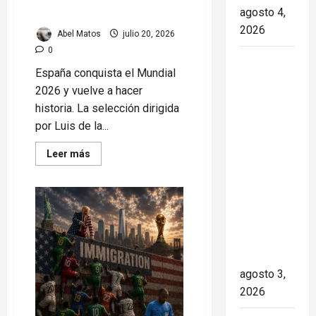
agosto 4,
máxima tensión
2026
Abel Matos
julio 20, 2026
0
Paula Alí:
España conquista el Mundial
la vida y
2026 y vuelve a hacer
obra de
historia. La selección dirigida
una actriz
por Luis de la...
que dejó
huella en
Read
Leer más
more
el teatro,
about
España
el cine y
conquista
el
la
Mundial
televisión
2026
tras
de los
derrotar
a
cubanos
Argentina
en
agosto 3,
una
2026
final
de
máxima