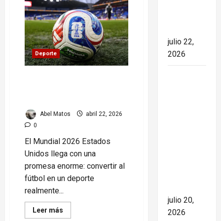
2026:
el rumbo
el
torneo
de la
más
grande
nación
de
julio 22,
la
historia
2026
Deporte
o
el
más
España
polémico
Mundial 2026: oportunidad
de
conquista
o riesgo para el fútbol en
todos
los
EE.UU
el Mundial
tiempos
2026 tras
Abel Matos
abril 22, 2026
derrotar a
0
Argentina
El Mundial 2026 Estados
en una
Unidos llega con una
final de
promesa enorme: convertir al
máxima
fútbol en un deporte
tensión
realmente...
julio 20,
Read
Leer más
2026
more