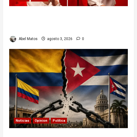
Paula Alí: la vida y obra de una actriz que dejó
huella en el teatro, el cine y la televisión de los
cubanos
Abel Matos
agosto 3, 2026
0
Noticias
Opinion
Política
Colombia y Cuba: posible ruptura de