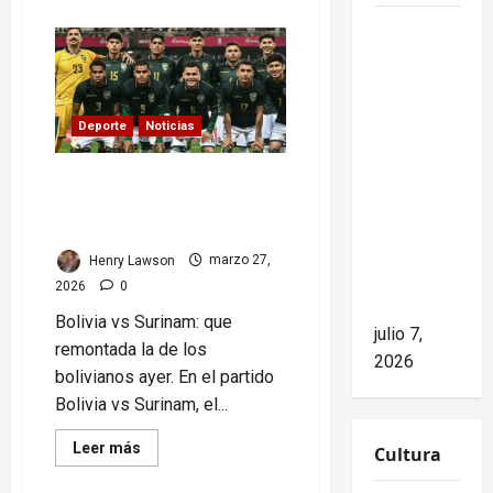
about
Mundial
Mike
2026:
oportunidad
Waltz
o
riesgo
niega el
para
impacto
el
Deporte
Noticias
fútbol
del
en
EE.UU
bloqueo,
Bolivia vs Surinam:
pero los
remontada que ilusiona
hechos
rumbo al Mundial 2026
cuentan
Henry Lawson
marzo 27,
otra
2026
0
historia
Bolivia vs Surinam: que
julio 7,
remontada la de los
2026
bolivianos ayer. En el partido
Bolivia vs Surinam, el...
Read
Leer más
Cultura
more
about
Bolivia