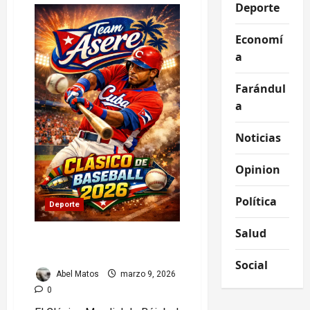
Deporte
vs
Surinam:
remontada
Economí
que
ilusiona
a
rumbo
al
Mundial
Farándul
2026
a
Noticias
Opinion
Política
Deporte
Salud
Clásico Mundial de Béisbol
2026: Cuba arranca fuerte
Social
Abel Matos
marzo 9, 2026
0