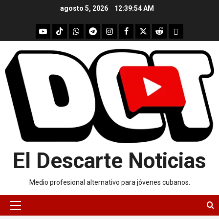
Skip
agosto 5, 2026
12:39:55 AM
to
content
youtube
Tik
WhatsApp
Telegram
instagram
Facebook
X
Reddit
UpScrolled
Tok
El Descarte Noticias
Medio profesional alternativo para jóvenes cubanos.
Primary