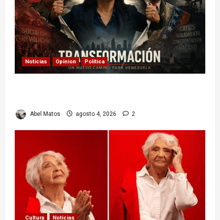
Noticias
Opinion
Política
Delcy Rodríguez en TIME: entre el chavismo y
la transición
Abel Matos
agosto 4, 2026
2
Cultura
Noticias