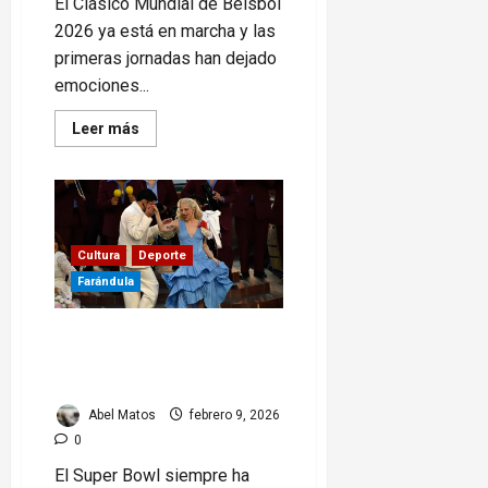
El Clásico Mundial de Béisbol
2026 ya está en marcha y las
primeras jornadas han dejado
emociones...
Read
Leer más
more
about
Clásico
Mundial
de
Béisbol
2026:
Cuba
Cultura
Deporte
arranca
fuerte
Farándula
Super Bowl: Bad Bunny y
Trump, el show que dividió
a EE.UU.
Abel Matos
febrero 9, 2026
0
El Super Bowl siempre ha