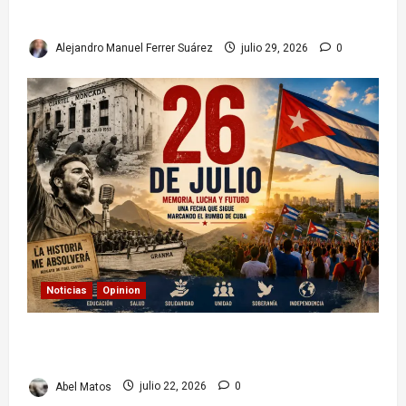
relaciones diplomáticas. Implicaciones
Alejandro Manuel Ferrer Suárez
julio 29, 2026
0
Noticias
Opinion
26 de Julio en Cuba: por qué esta fecha sigue
marcando el rumbo de la nación
Abel Matos
julio 22, 2026
0