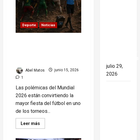
tensión
Colombia
y Cuba:
posible
Deporte
Noticias
ruptura
de
Mundial 2026: el torneo
relaciones
más grande de la historia o
diplomáticas.
el más polémico de todos
Implicaciones
los tiempos
julio 29,
Abel Matos
junio 15, 2026
2026
1
Las polémicas del Mundial
26 de
2026 están convirtiendo la
Julio en
mayor fiesta del fútbol en uno
Cuba: por
de los torneos...
qué esta
fecha
Read
Leer más
sigue
more
about
marcando
Mundial