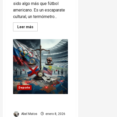
sido algo más que fútbol
americano. Es un escaparate
cultural, un termómetro...
Read
Leer más
more
about
Super
Bowl:
Bad
Bunny
y
Trump,
el
show
que
dividió
a
EE.UU.
Deporte
Rusia-París 2024: ¿EE.UU.
en Milano Cortina 2026?
Abel Matos
enero 8, 2026