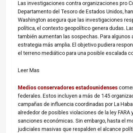
Las investigaciones contra organizaciones pro C
Departamento del Tesoro de Estados Unidos, han 
Washington asegura que las investigaciones res
política, el contexto geopolítico genera dudas. L
también aumentan las sospechas. Para algunos an
estrategia más amplia. El objetivo pudiera respon
el terreno mediático para una posible escalada c
:
Leer Mas
Investigaciones
contra
Medios conservadores estadounidenses
comenz
organizaciones
federales. Estos incluyen a más de 145 organiza
pro
campañas de influencia coordinadas por La Haban
Cuba:
alrededor de posibles violaciones de la ley FARA
¿se
sanciones económicas. Sin embargo, hasta el 
construye
judiciales masivas que respalden el alcance polít