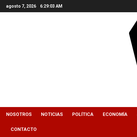
Skip
agosto 7, 2026
6:29:04 AM
to
content
NOSOTROS
NOTICIAS
POLÍTICA
ECONOMÍA
CONTACTO