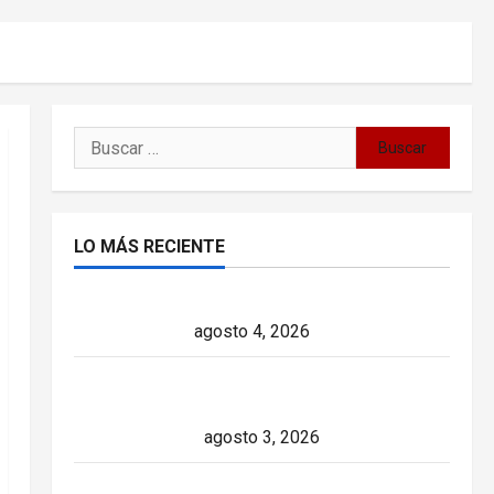
Buscar:
LO MÁS RECIENTE
Delcy Rodríguez en TIME: entre el chavismo
y la transición
agosto 4, 2026
Paula Alí: la vida y obra de una actriz que
dejó huella en el teatro, el cine y la televisión
de los cubanos
agosto 3, 2026
Colombia y Cuba: posible ruptura de