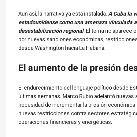
un
nuevo
Aun así, la narrativa ya está instalada.
A Cuba la v
pretexto
estadounidense como una amenaza vinculada a op
contra
desestabilización regional
. El tema no aparece 
la
por nuevas sanciones económicas, restricciones
Isla?
desde Washington hacia La Habana.
El aumento de la presión d
El endurecimiento del lenguaje político desde E
últimas semanas. Marco Rubio adelantó nuevas s
necesidad de incrementar la presión económica s
nuevas restricciones contra sectores estratégi
operaciones financieras y energéticas.