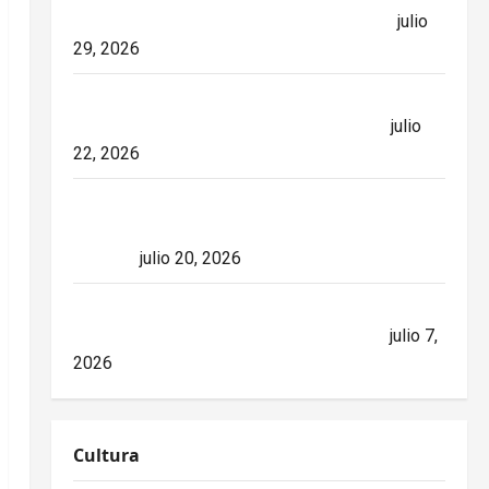
relaciones diplomáticas. Implicaciones
julio
29, 2026
26 de Julio en Cuba: por qué esta fecha
sigue marcando el rumbo de la nación
julio
22, 2026
España conquista el Mundial 2026 tras
derrotar a Argentina en una final de máxima
tensión
julio 20, 2026
Mike Waltz niega el impacto del bloqueo,
pero los hechos cuentan otra historia
julio 7,
2026
Cultura