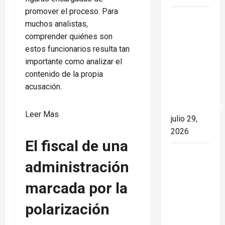
promover el proceso. Para
Colombia
muchos analistas,
y Cuba:
comprender quiénes son
posible
estos funcionarios resulta tan
ruptura
importante como analizar el
de
contenido de la propia
relaciones
acusación.
diplomáticas.
Implicaciones
:
Leer Mas
julio 29,
Caso
2026
contra
El fiscal de una
Raúl
26 de
administración
Castro:
Julio en
los
Cuba: por
marcada por la
hombres
qué esta
que
fecha
polarización
están
sigue