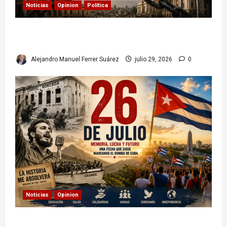
Noticias
Opinion
Política
Colombia y Cuba: posible ruptura de
relaciones diplomáticas. Implicaciones
Alejandro Manuel Ferrer Suárez
julio 29, 2026
0
Noticias
Opinion
26 de Julio en Cuba: por qué esta fecha sigue