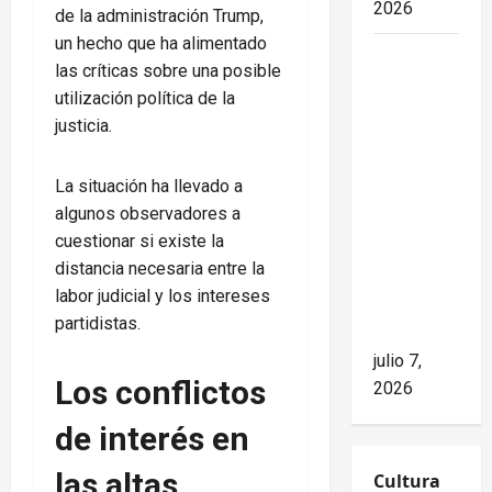
2026
de la administración Trump,
un hecho que ha alimentado
Mike
las críticas sobre una posible
Waltz
utilización política de la
niega el
justicia.
impacto
del
La situación ha llevado a
bloqueo,
algunos observadores a
pero los
cuestionar si existe la
hechos
distancia necesaria entre la
cuentan
labor judicial y los intereses
otra
partidistas.
historia
julio 7,
Los conflictos
2026
de interés en
las altas
Cultura