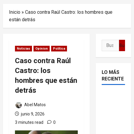
Menu
Inicio
»
Caso contra Raúl Castro: los hombres que
están detrás
Buscar:
Noticias
Opinion
Política
Caso contra Raúl
Castro: los
LO MÁS
RECIENTE
hombres que están
detrás
Delcy
Rodríguez
Abel Matos
en TIME:
junio 9, 2026
entre el
3 minutes read
0
chavismo
y la