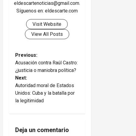
eldescartenoticias@gmail.com.
Síguenos en: eldescarte.com
Visit Website
View All Posts
P
Previous:
Acusación contra Raúl Castro:
o
¿justicia o maniobra política?
Next:
s
Autoridad moral de Estados
t
Unidos: Cuba y la batalla por
la legitimidad
n
a
Deja un comentario
v