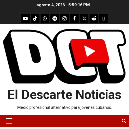
Skip
agosto 4, 2026
5:59:16 PM
to
content
youtube
Tik
WhatsApp
Telegram
instagram
Facebook
X
Reddit
UpScrolled
Tok
El Descarte Noticias
Medio profesional alternativo para jóvenes cubanos.
Primary