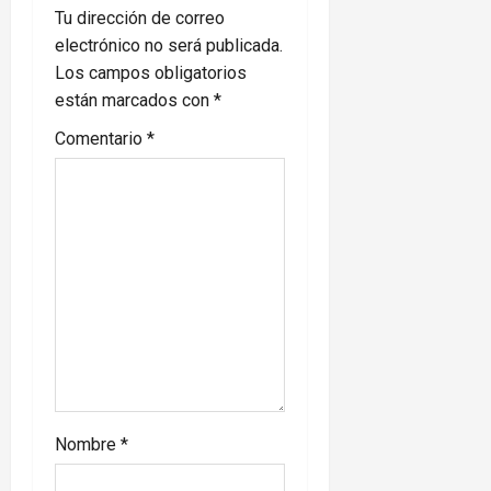
Tu dirección de correo
i
electrónico no será publicada.
Los campos obligatorios
g
están marcados con
*
a
Comentario
*
t
i
o
n
Nombre
*