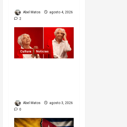
y la transición
Abel Matos
agosto 4, 2026
2
Cultura
Noticias
Paula Alí: la vida y obra
de una actriz que dejó
huella en el teatro, el
cine y la televisión de los
cubanos
Abel Matos
agosto 3, 2026
0