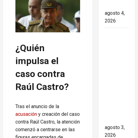
transición
agosto 4,
2026
Paula Alí:
la vida y
¿Quién
obra de
una actriz
impulsa el
que dejó
caso contra
huella en
el teatro,
Raúl Castro?
el cine y
la
televisión
Tras el anuncio de la
de los
acusación
y creación del caso
cubanos
contra Raúl Castro, la atención
agosto 3,
comenzó a centrarse en las
2026
figuras encargadas de