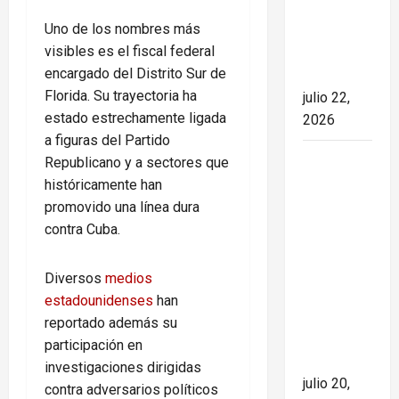
detrás
marcando
Uno de los nombres más
el rumbo
visibles es el fiscal federal
de la
encargado del Distrito Sur de
nación
Florida. Su trayectoria ha
julio 22,
estado estrechamente ligada
2026
a figuras del Partido
España
Republicano y a sectores que
conquista
históricamente han
el Mundial
promovido una línea dura
2026 tras
contra Cuba.
derrotar a
Argentina
Diversos
medios
en una
estadounidenses
han
final de
reportado además su
máxima
participación en
tensión
investigaciones dirigidas
julio 20,
contra adversarios políticos