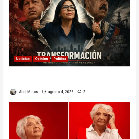
Noticias
Opinion
Política
Delcy Rodríguez en TIME: entre el chavismo y
la transición
Abel Matos
agosto 4, 2026
2