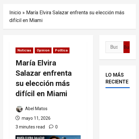
Menu
Inicio
»
María Elvira Salazar enfrenta su elección más
difícil en Miami
Buscar:
Noticias
Opinion
Política
María Elvira
Salazar enfrenta
LO MÁS
RECIENTE
su elección más
difícil en Miami
Delcy
Rodríguez
Abel Matos
en TIME:
mayo 11, 2026
entre el
3 minutes read
0
chavismo
y la