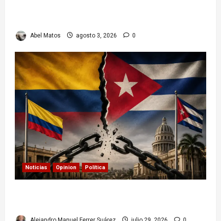
huella en el teatro, el cine y la televisión de los
cubanos
Abel Matos
agosto 3, 2026
0
Noticias
Opinion
Política
Colombia y Cuba: posible ruptura de
relaciones diplomáticas. Implicaciones
Alejandro Manuel Ferrer Suárez
julio 29, 2026
0