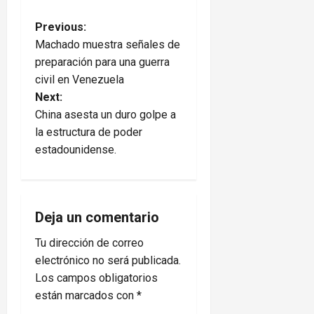
P
Previous:
Machado muestra señales de
o
preparación para una guerra
civil en Venezuela
s
Next:
t
China asesta un duro golpe a
la estructura de poder
n
estadounidense.
a
v
Deja un comentario
i
Tu dirección de correo
electrónico no será publicada.
g
Los campos obligatorios
a
están marcados con
*