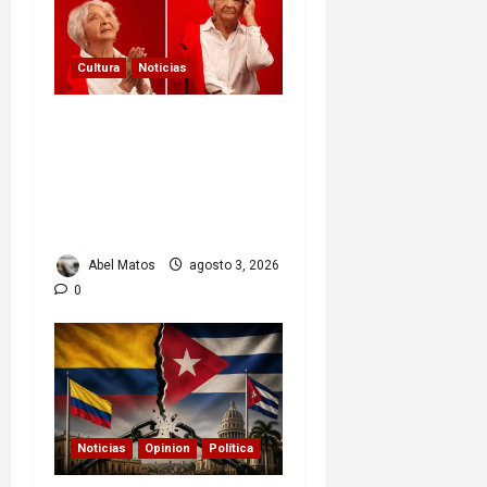
Cultura
Noticias
Paula Alí: la vida y obra
de una actriz que dejó
huella en el teatro, el
cine y la televisión de los
cubanos
Abel Matos
agosto 3, 2026
0
Noticias
Opinion
Política