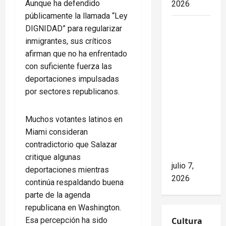
Aunque ha defendido
2026
públicamente la llamada “Ley
Mike
DIGNIDAD” para regularizar
Waltz
inmigrantes, sus críticos
niega el
afirman que no ha enfrentado
impacto
con suficiente fuerza las
del
deportaciones impulsadas
bloqueo,
por sectores republicanos.
pero los
hechos
Muchos votantes latinos en
cuentan
Miami consideran
otra
contradictorio que Salazar
historia
critique algunas
julio 7,
deportaciones mientras
2026
continúa respaldando buena
parte de la agenda
republicana en Washington.
Esa percepción ha sido
Cultura