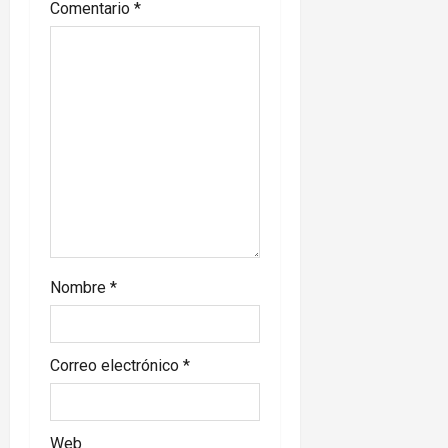
Comentario
*
t
i
o
n
Nombre
*
Correo electrónico
*
Web