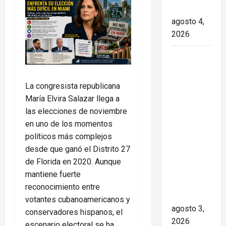
transición
agosto 4,
2026
Paula Alí:
la vida y
obra de
La congresista republicana
una actriz
María Elvira Salazar llega a
que dejó
las elecciones de noviembre
huella en
en uno de los momentos
el teatro,
políticos más complejos
el cine y
desde que ganó el Distrito 27
la
de Florida en 2020. Aunque
televisión
mantiene fuerte
de los
reconocimiento entre
cubanos
votantes cubanoamericanos y
agosto 3,
conservadores hispanos, el
2026
escenario electoral se ha