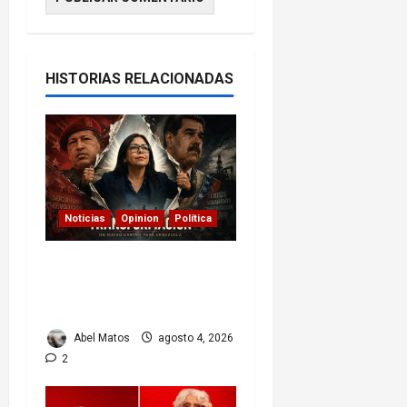
HISTORIAS RELACIONADAS
Noticias
Opinion
Política
Delcy Rodríguez en
TIME: entre el chavismo
y la transición
Abel Matos
agosto 4, 2026
2