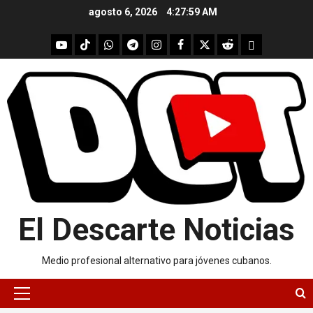
Skip
agosto 6, 2026
4:28:00 AM
to
content
youtube
Tik
WhatsApp
Telegram
instagram
Facebook
X
Reddit
UpScrolled
Tok
El Descarte Noticias
Medio profesional alternativo para jóvenes cubanos.
Primary