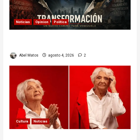
Noticias
Opinion
Política
Delcy Rodríguez en TIME: entre el chavismo y
la transición
Abel Matos
agosto 4, 2026
2
Cultura
Noticias
Paula Alí: la vida y obra de una actriz que dejó