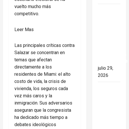
vuelto mucho más
Colombia
competitivo.
y Cuba:
posible
:
Leer Mas
ruptura
María
de
Elvira
Las principales críticas contra
relaciones
Salazar
Salazar se concentran en
diplomáticas.
enfrenta
temas que afectan
Implicaciones
su
directamente a los
julio 29,
elección
residentes de Miami: el alto
2026
más
costo de vida, la crisis de
difícil
vivienda, los seguros cada
26 de
en
vez más caros y la
Julio en
Miami
inmigración. Sus adversarios
Cuba: por
aseguran que la congresista
qué esta
ha dedicado más tiempo a
fecha
debates ideológicos
sigue