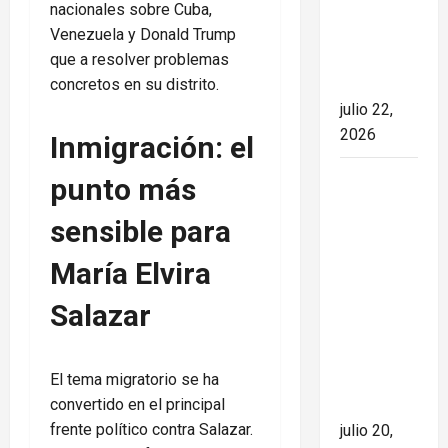
nacionales sobre Cuba,
marcando
Venezuela y Donald Trump
el rumbo
que a resolver problemas
de la
concretos en su distrito.
nación
julio 22,
2026
Inmigración: el
España
punto más
conquista
sensible para
el Mundial
2026 tras
María Elvira
derrotar a
Argentina
Salazar
en una
final de
El tema migratorio se ha
máxima
convertido en el principal
tensión
frente político contra Salazar.
julio 20,