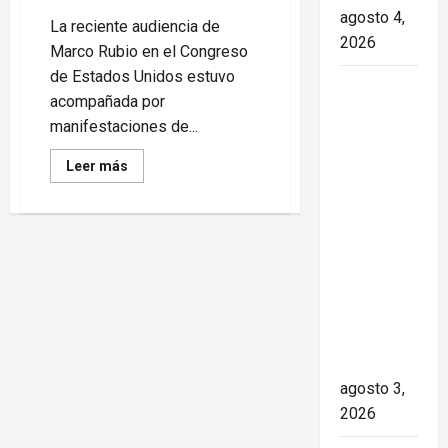
agosto 4,
La reciente audiencia de
2026
Marco Rubio en el Congreso
de Estados Unidos estuvo
Paula Alí:
acompañada por
la vida y
manifestaciones de...
obra de
una actriz
Read
Leer más
more
que dejó
about
Audiencia
huella en
de
Marco
el teatro,
Rubio
el cine y
genera
protestas
la
por
política
televisión
hacia
Cuba
de los
cubanos
agosto 3,
2026