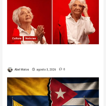
Cultura
Noticias
Paula Alí: la vida y obra de una actriz que dejó
huella en el teatro, el cine y la televisión de los
cubanos
Abel Matos
agosto 3, 2026
0