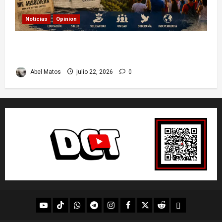
Noticias
Opinion
26 de Julio en Cuba: por qué esta fecha sigue
marcando el rumbo de la nación
Abel Matos
julio 22, 2026
0
youtube
Tik
WhatsApp
Telegram
instagram
Facebook
X
Reddit
UpScrolled
Tok