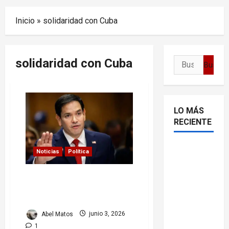
Menu
Inicio
»
solidaridad con Cuba
solidaridad con Cuba
Buscar:
LO MÁS
RECIENTE
Delcy
Noticias
Política
Rodríguez
en TIME:
Audiencia de Marco Rubio
entre el
genera protestas por
política hacia Cuba
chavismo
y la
Abel Matos
junio 3, 2026
transición
1