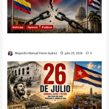
Noticias
Opinion
Política
Colombia y Cuba: posible ruptura de
relaciones diplomáticas. Implicaciones
Alejandro Manuel Ferrer Suárez
julio 29, 2026
0