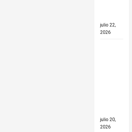
el rumbo
de la
nación
julio 22,
2026
España
conquista
el Mundial
2026 tras
derrotar a
Argentina
en una
final de
máxima
tensión
julio 20,
2026