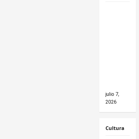
Mike
Waltz
niega el
impacto
del
bloqueo,
pero los
hechos
cuentan
otra
historia
julio 7,
2026
Cultura