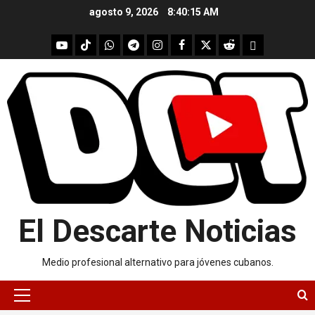
Skip
agosto 9, 2026
8:40:15 AM
to
content
youtube
Tik
WhatsApp
Telegram
instagram
Facebook
X
Reddit
UpScrolled
Tok
El Descarte Noticias
Medio profesional alternativo para jóvenes cubanos.
Primary