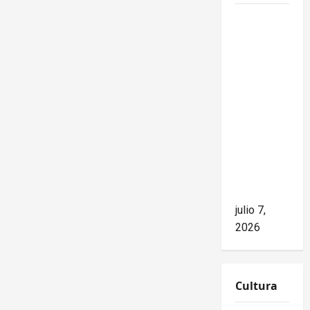
Mike
Waltz
niega el
impacto
del
bloqueo,
pero los
hechos
cuentan
otra
historia
julio 7,
2026
Cultura