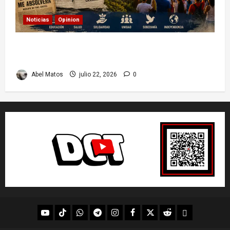
Noticias
Opinion
26 de Julio en Cuba: por qué esta fecha sigue
marcando el rumbo de la nación
Abel Matos
julio 22, 2026
0
youtube
Tik
WhatsApp
Telegram
instagram
Facebook
X
Reddit
UpScrolled
Tok