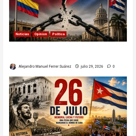
Noticias
Opinion
Política
Colombia y Cuba: posible ruptura de
relaciones diplomáticas. Implicaciones
Alejandro Manuel Ferrer Suárez
julio 29, 2026
0