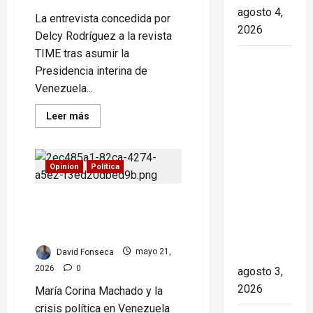
agosto 4,
La entrevista concedida por
2026
Delcy Rodríguez a la revista
TIME tras asumir la
Paula Alí:
Presidencia interina de
la vida y
Venezuela...
obra de
una actriz
Read
Leer más
more
que dejó
about
Delcy
huella en
Rodríguez
en
el teatro,
Opinion
Política
TIME:
el cine y
entre
el
María Corina Machado: las
la
chavismo
y
páginas oscuras de su
televisión
la
biografía
transición
de los
David Fonseca
mayo 21,
cubanos
2026
0
agosto 3,
2026
María Corina Machado y la
crisis política en Venezuela