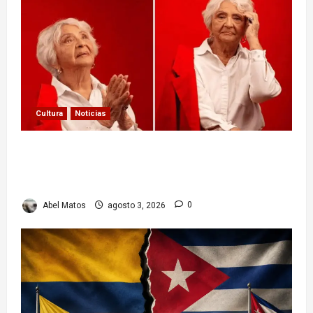
Cultura
Noticias
Paula Alí: la vida y obra de una actriz que dejó
huella en el teatro, el cine y la televisión de los
cubanos
Abel Matos
agosto 3, 2026
0