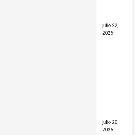
el rumbo
de la
nación
julio 22,
2026
España
conquista
el Mundial
2026 tras
derrotar a
Argentina
en una
final de
máxima
tensión
julio 20,
2026