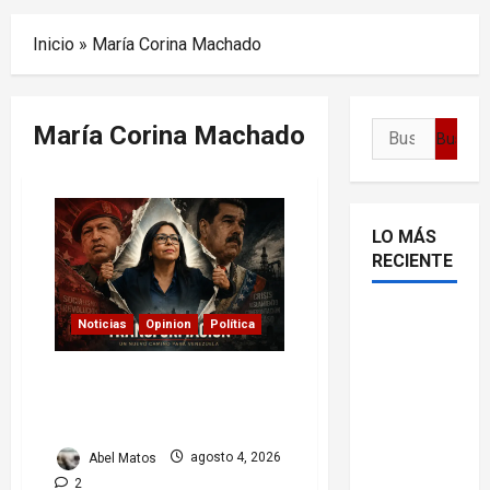
Menu
Inicio
»
María Corina Machado
María Corina Machado
Buscar:
LO MÁS
RECIENTE
Delcy
Noticias
Opinion
Política
Rodríguez
en TIME:
Delcy Rodríguez en TIME:
entre el
entre el chavismo y la
transición
chavismo
y la
Abel Matos
agosto 4, 2026
transición
2