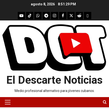
Skip
agosto 8, 2026
8:51:29 PM
to
content
youtube
Tik
WhatsApp
Telegram
instagram
Facebook
X
Reddit
UpScrolled
Tok
El Descarte Noticias
Medio profesional alternativo para jóvenes cubanos.
Primary