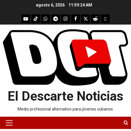
Skip
agosto 6, 2026
11:59:24 AM
to
content
youtube
Tik
WhatsApp
Telegram
instagram
Facebook
X
Reddit
UpScrolled
Tok
El Descarte Noticias
Medio profesional alternativo para jóvenes cubanos.
Primary