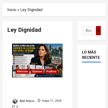
Menu
Inicio
»
Ley Dignidad
Ley Dignidad
Buscar:
LO MÁS
RECIENTE
Delcy
Noticias
Opinion
Política
Rodríguez
en TIME:
María Elvira Salazar
entre el
enfrenta su elección más
difícil en Miami
chavismo
y la
Abel Matos
mayo 11, 2026
transición
0