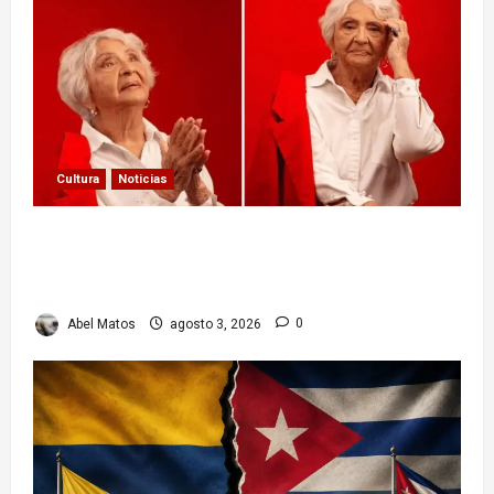
Cultura
Noticias
Paula Alí: la vida y obra de una actriz que dejó
huella en el teatro, el cine y la televisión de los
cubanos
Abel Matos
agosto 3, 2026
0