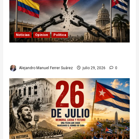
Noticias
Opinion
Política
Colombia y Cuba: posible ruptura de
relaciones diplomáticas. Implicaciones
Alejandro Manuel Ferrer Suárez
julio 29, 2026
0