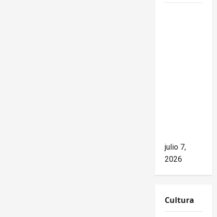
Mike
Waltz
niega el
impacto
del
bloqueo,
pero los
hechos
cuentan
otra
historia
julio 7,
2026
Cultura