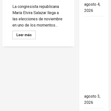
agosto 4,
La congresista republicana
2026
María Elvira Salazar llega a
las elecciones de noviembre
Paula Alí:
en uno de los momentos...
la vida y
obra de
Read
Leer más
more
una actriz
about
María
que dejó
Elvira
Salazar
huella en
enfrenta
el teatro,
su
elección
el cine y
más
difícil
la
en
Miami
televisión
de los
cubanos
agosto 3,
2026