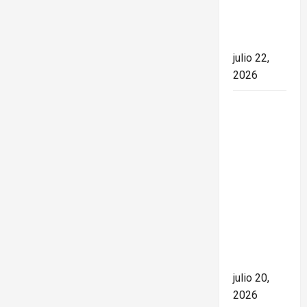
el rumbo
de la
nación
julio 22,
2026
España
conquista
el Mundial
2026 tras
derrotar a
Argentina
en una
final de
máxima
tensión
julio 20,
2026