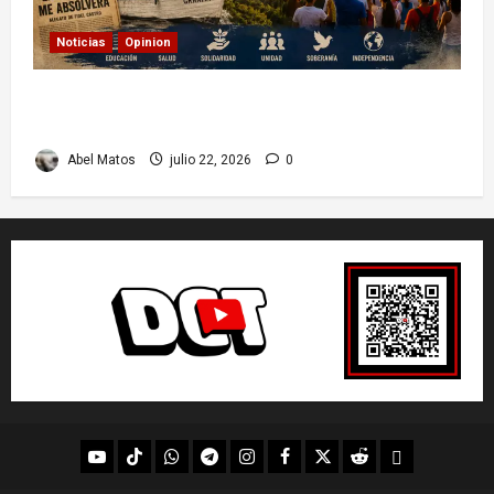
Noticias
Opinion
26 de Julio en Cuba: por qué esta fecha sigue
marcando el rumbo de la nación
Abel Matos
julio 22, 2026
0
youtube
Tik
WhatsApp
Telegram
instagram
Facebook
X
Reddit
UpScrolled
Tok