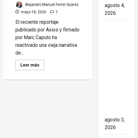
Alejandro Manuel Ferrer Suárez
agosto 4,
mayo 18, 2026
1
2026
El reciente reportaje
Paula Alí:
publicado por Axios y firmado
la vida y
por Marc Caputo ha
obra de
reactivado una vieja narrativa
una actriz
de...
que dejó
Read
Leer más
huella en
more
el teatro,
about
Propaganda
el cine y
y
los
la
drones
en
televisión
Cuba:
las
de los
grietas
cubanos
del
reportaje
agosto 3,
de
Axios
2026
que
intenta
reinstalar