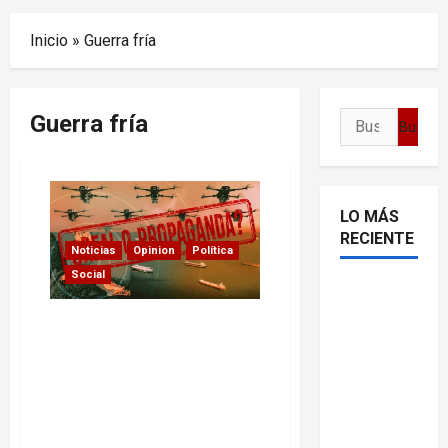
Menu
Inicio
»
Guerra fría
Guerra fría
Buscar:
LO MÁS
RECIENTE
Noticias
Opinion
Política
Social
Delcy
Rodríguez
Propaganda y los drones
en TIME:
en Cuba: las grietas del
entre el
reportaje de Axios que
intenta reinstalar una
chavismo
narrativa de amenaza
y la
militar
transición