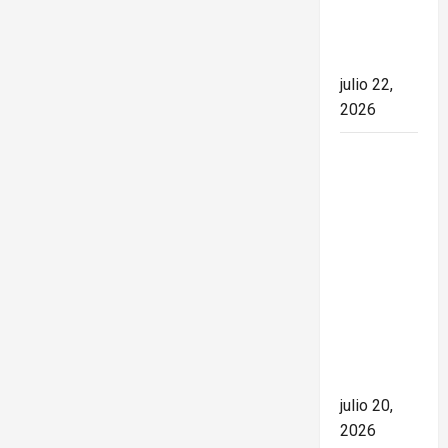
el rumbo
de la
nación
julio 22,
2026
España
conquista
el Mundial
2026 tras
derrotar a
Argentina
en una
final de
máxima
tensión
julio 20,
2026