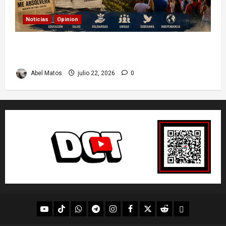
Noticias
Opinion
26 de Julio en Cuba: por qué esta fecha sigue
marcando el rumbo de la nación
Abel Matos
julio 22, 2026
0
youtube
Tik
WhatsApp
Telegram
instagram
Facebook
X
Reddit
UpScrolled
Tok