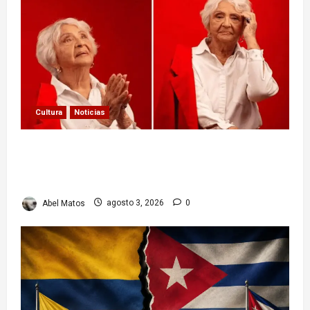
Cultura
Noticias
Paula Alí: la vida y obra de una actriz que dejó
huella en el teatro, el cine y la televisión de los
cubanos
Abel Matos
agosto 3, 2026
0