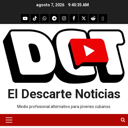
Skip
agosto 7, 2026
9:40:35 AM
to
content
youtube
Tik
WhatsApp
Telegram
instagram
Facebook
X
Reddit
UpScrolled
Tok
El Descarte Noticias
Medio profesional alternativo para jóvenes cubanos.
Primary