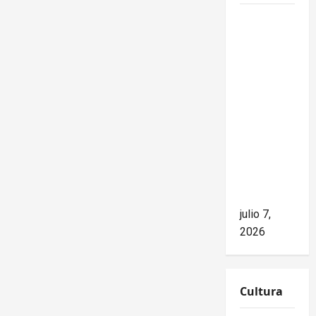
Mike
Waltz
niega el
impacto
del
bloqueo,
pero los
hechos
cuentan
otra
historia
julio 7,
2026
Cultura