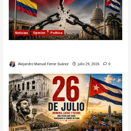
Noticias
Opinion
Política
Colombia y Cuba: posible ruptura de
relaciones diplomáticas. Implicaciones
Alejandro Manuel Ferrer Suárez
julio 29, 2026
0