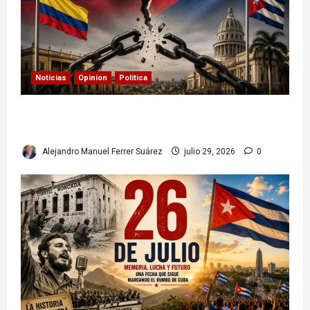
Noticias
Opinion
Política
Colombia y Cuba: posible ruptura de
relaciones diplomáticas. Implicaciones
Alejandro Manuel Ferrer Suárez
julio 29, 2026
0