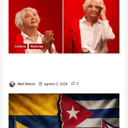
Cultura
Noticias
Paula Alí: la vida y obra de una actriz que dejó
huella en el teatro, el cine y la televisión de los
cubanos
Abel Matos
agosto 3, 2026
0