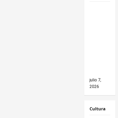
Mike
Waltz
niega el
impacto
del
bloqueo,
pero los
hechos
cuentan
otra
historia
julio 7,
2026
Cultura