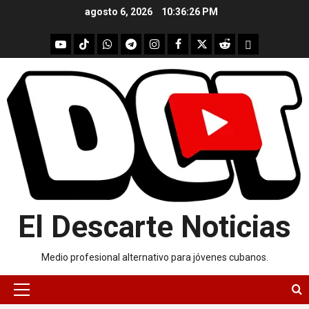
Skip
agosto 6, 2026
10:36:27 PM
to
content
youtube
Tik
WhatsApp
Telegram
instagram
Facebook
X
Reddit
UpScrolled
Tok
El Descarte Noticias
Medio profesional alternativo para jóvenes cubanos.
Primary