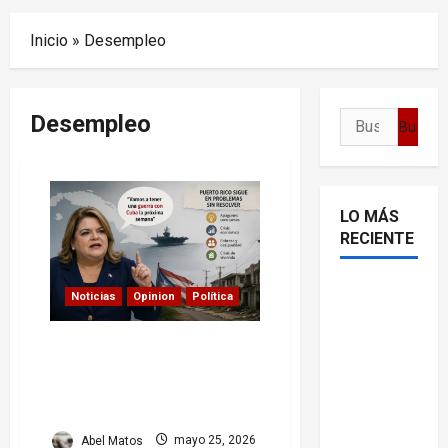
Menu
Inicio
»
Desempleo
Desempleo
Buscar:
LO MÁS
RECIENTE
Delcy
Noticias
Opinion
Política
Rodríguez
en TIME:
Jenniffer González habla
entre el
de guerra con Cuba
mientras Puerto Rico sigue
chavismo
atrapado en crisis internas
y la
transición
Abel Matos
mayo 25, 2026