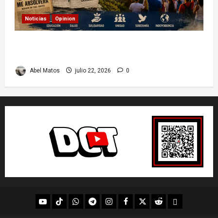
Noticias
Opinion
26 de Julio en Cuba: por qué esta fecha sigue
marcando el rumbo de la nación
Abel Matos
julio 22, 2026
0
youtube
Tik
WhatsApp
Telegram
instagram
Facebook
X
Reddit
UpScrolled
Tok