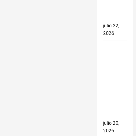
el rumbo
de la
nación
julio 22,
2026
España
conquista
el Mundial
2026 tras
derrotar a
Argentina
en una
final de
máxima
tensión
julio 20,
2026