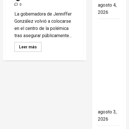
agosto 4,
0
2026
La gobernadora de Jenniffer
González volvió a colocarse
Paula Alí:
en el centro de la polémica
la vida y
tras asegurar públicamente...
obra de
Read
una actriz
Leer más
more
que dejó
about
Jenniffer
huella en
González
habla
el teatro,
de
guerra
el cine y
con
la
Cuba
mientras
televisión
Puerto
Rico
de los
sigue
atrapado
cubanos
en
crisis
agosto 3,
internas
2026