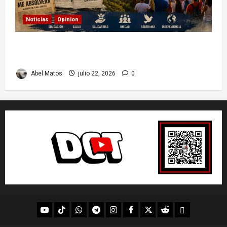
Noticias
Opinion
26 de Julio en Cuba: por qué esta fecha sigue
marcando el rumbo de la nación
Abel Matos
julio 22, 2026
0
youtube
Tik
WhatsApp
Telegram
instagram
Facebook
X
Reddit
UpScrolled
Tok