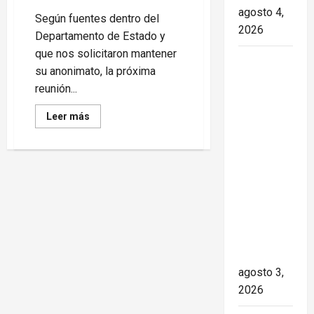
agosto 4,
Según fuentes dentro del
2026
Departamento de Estado y
que nos solicitaron mantener
Paula Alí:
su anonimato, la próxima
la vida y
reunión...
obra de
una actriz
Read
Leer más
more
que dejó
about
La
huella en
OEA
en
el teatro,
Panamá:
el cine y
una
cumbre
la
en
medio
televisión
de
llamas
de los
en
América
cubanos
Latina
agosto 3,
2026