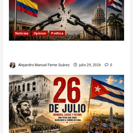
Noticias
Opinion
Política
Colombia y Cuba: posible ruptura de
relaciones diplomáticas. Implicaciones
Alejandro Manuel Ferrer Suárez
julio 29, 2026
0