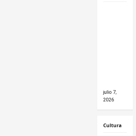
Mike
Waltz
niega el
impacto
del
bloqueo,
pero los
hechos
cuentan
otra
historia
julio 7,
2026
Cultura