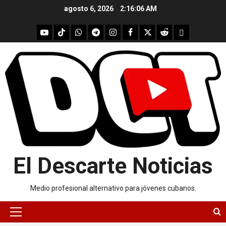
Skip
agosto 6, 2026
2:16:07 AM
to
content
youtube
Tik
WhatsApp
Telegram
instagram
Facebook
X
Reddit
UpScrolled
Tok
El Descarte Noticias
Medio profesional alternativo para jóvenes cubanos.
Primary