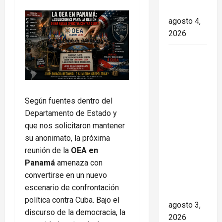
transición
agosto 4,
2026
Paula Alí:
la vida y
obra de
una actriz
Según fuentes dentro del
que dejó
Departamento de Estado y
huella en
que nos solicitaron mantener
el teatro,
su anonimato, la próxima
el cine y
reunión de la
OEA en
la
Panamá
amenaza con
televisión
convertirse en un nuevo
de los
escenario de confrontación
cubanos
política contra Cuba. Bajo el
agosto 3,
discurso de la democracia, la
2026