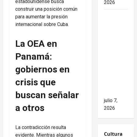
estadounidense busca
2026
construir una posición común
Mike
para aumentar la presión
Waltz
internacional sobre Cuba.
niega el
impacto
La OEA en
del
Panamá:
bloqueo,
pero los
gobiernos en
hechos
cuentan
crisis que
otra
buscan señalar
historia
julio 7,
a otros
2026
La contradicción resulta
Cultura
evidente. Mientras algunos