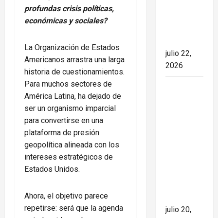
marcando
en
profundas crisis políticas,
el rumbo
medio
económicas y sociales?
de la
de
nación
llamas
La Organización de Estados
julio 22,
en
Americanos arrastra una larga
2026
América
historia de cuestionamientos.
Latina
Para muchos sectores de
España
América Latina, ha dejado de
conquista
ser un organismo imparcial
el Mundial
para convertirse en una
2026 tras
plataforma de presión
derrotar a
geopolítica alineada con los
Argentina
intereses estratégicos de
en una
Estados Unidos.
final de
máxima
Ahora, el objetivo parece
tensión
repetirse: será que la agenda
julio 20,