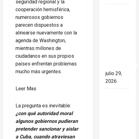
seguridad regional y la
cooperación hemisférica,
Colombia
numerosos gobiernos
y Cuba:
parecen dispuestos a
posible
alinearse nuevamente con la
ruptura
agenda de Washington,
de
mientras millones de
relaciones
ciudadanos en sus propios
diplomáticas.
países enfrentan problemas
Implicaciones
mucho más urgentes.
julio 29,
2026
:
Leer Mas
26 de
La
Julio en
OEA
La pregunta es inevitable:
Cuba: por
en
¿con qué autoridad moral
qué esta
Panamá:
algunos gobiernos pudieran
fecha
una
pretender sancionar y aislar
sigue
cumbre
a Cuba, cuando atraviesan