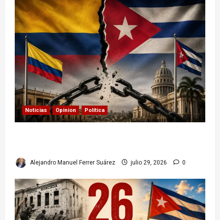
Noticias
Opinion
Política
Colombia y Cuba: posible ruptura de
relaciones diplomáticas. Implicaciones
Alejandro Manuel Ferrer Suárez
julio 29, 2026
0