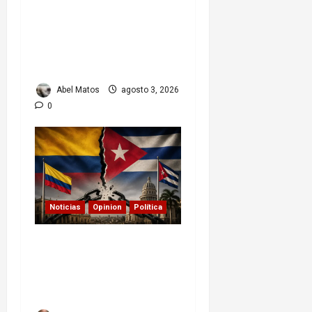
de una actriz que dejó
huella en el teatro, el
cine y la televisión de los
cubanos
Abel Matos
agosto 3, 2026
0
Noticias
Opinion
Política
Colombia y Cuba: posible
ruptura de relaciones
diplomáticas.
Implicaciones