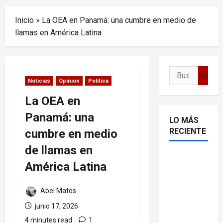
Menu
Inicio
»
La OEA en Panamá: una cumbre en medio de
llamas en América Latina
Buscar:
Noticias
Opinion
Política
La OEA en
Panamá: una
LO MÁS
RECIENTE
cumbre en medio
de llamas en
Delcy
América Latina
Rodríguez
en TIME:
Abel Matos
entre el
junio 17, 2026
chavismo
y la
4 minutes read
1