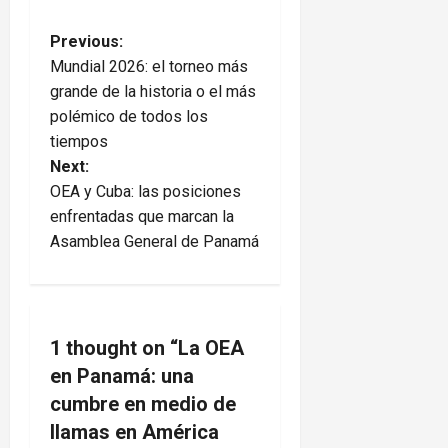
P
Previous:
Mundial 2026: el torneo más
o
grande de la historia o el más
polémico de todos los
s
tiempos
t
Next:
OEA y Cuba: las posiciones
n
enfrentadas que marcan la
Asamblea General de Panamá
a
v
i
1 thought on “
La OEA
en Panamá: una
g
cumbre en medio de
a
llamas en América