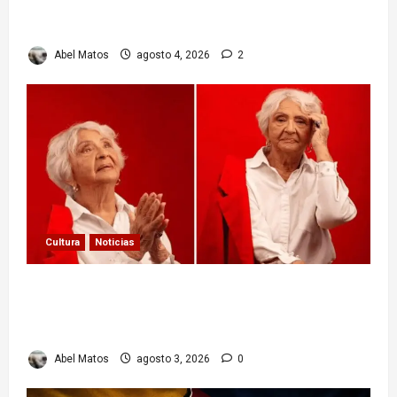
Delcy Rodríguez en TIME: entre el chavismo y
la transición
Abel Matos
agosto 4, 2026
2
Cultura
Noticias
Paula Alí: la vida y obra de una actriz que dejó
huella en el teatro, el cine y la televisión de los
cubanos
Abel Matos
agosto 3, 2026
0