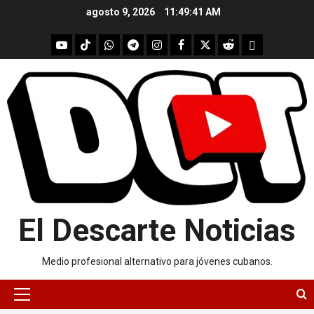
Skip
agosto 9, 2026
11:49:42 AM
to
content
youtube
Tik
WhatsApp
Telegram
instagram
Facebook
X
Reddit
UpScrolled
Tok
El Descarte Noticias
Medio profesional alternativo para jóvenes cubanos.
Primary