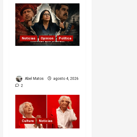
Noticias
Opinion
Política
Delcy Rodríguez en
TIME: entre el chavismo
y la transición
Abel Matos
agosto 4, 2026
2
Cultura
Noticias
Paula Alí: la vida y obra