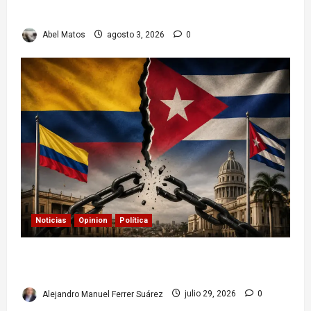
cubanos
Abel Matos
agosto 3, 2026
0
Noticias
Opinion
Política
Colombia y Cuba: posible ruptura de
relaciones diplomáticas. Implicaciones
Alejandro Manuel Ferrer Suárez
julio 29, 2026
0