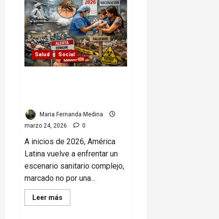
testifica
en
Miami
sobre
vínculo
de
su
amigo
Salud
Social
corrupto
con
escándalo
de
Salud en alerta: brotes
CITGO
simultáneos tensionan
sistemas sanitarios
Maria Fernanda Medina
marzo 24, 2026
0
A inicios de 2026, América
Latina vuelve a enfrentar un
escenario sanitario complejo,
marcado no por una...
Read
Leer más
more
about
Salud