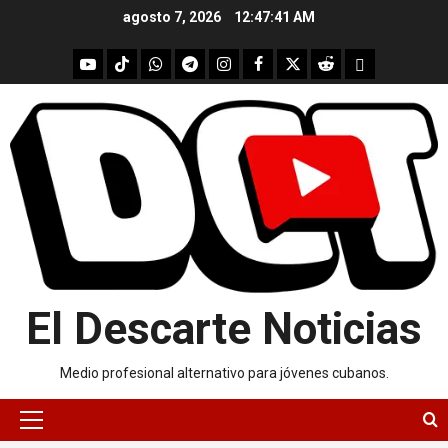
Skip
agosto 7, 2026
12:47:41 AM
to
content
youtube
Tik
WhatsApp
Telegram
instagram
Facebook
X
Reddit
UpScrolled
Tok
El Descarte Noticias
Medio profesional alternativo para jóvenes cubanos.
Primary