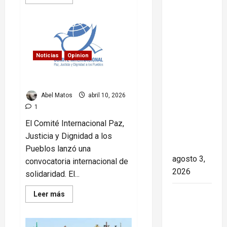
more
Paula Alí:
about
Trump
la vida y
y
Cuba:
obra de
el
una actriz
riesgo
de
Noticias
Opinion
que dejó
repetir
la
huella en
historia
Solidaridad global por Cuba
el teatro,
el cine y
Abel Matos
abril 10, 2026
la
1
televisión
El Comité Internacional Paz,
de los
Justicia y Dignidad a los
cubanos
Pueblos lanzó una
agosto 3,
convocatoria internacional de
2026
solidaridad. El...
Read
Colombia
Leer más
more
y Cuba:
about
Solidaridad
posible
global