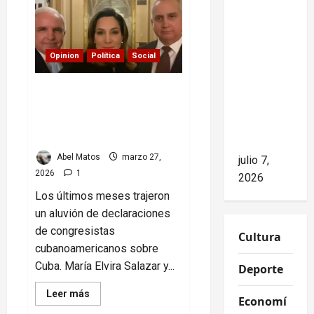
niega el
EE.UU
2026:
impacto
poder,
polarización
del
y
voto
bloqueo,
Opinion
Política
Social
latino
pero los
hechos
Congresistas de Miami: la
doble moral y sus
cuentan
inconsistencias que no
otra
cuadran
historia
Abel Matos
marzo 27,
julio 7,
2026
1
2026
Los últimos meses trajeron
un aluvión de declaraciones
de congresistas
Cultura
cubanoamericanos sobre
Cuba. María Elvira Salazar y...
Deporte
Read
Leer más
Economí
more
about