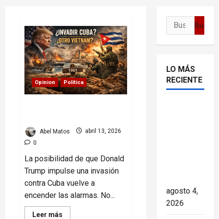
Menu
Buscar:
LO MÁS
RECIENTE
Opinion
Política
Delcy
Trump y Cuba: el riesgo de
repetir la historia
Rodríguez
en TIME:
Abel Matos
abril 13, 2026
entre el
0
chavismo
La posibilidad de que Donald
y la
Trump impulse una invasión
transición
contra Cuba vuelve a
agosto 4,
encender las alarmas. No...
2026
Read
Leer más