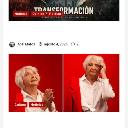
Noticias
Opinion
Política
Delcy Rodríguez en TIME: entre el chavismo y
la transición
Abel Matos
agosto 4, 2026
2
Cultura
Noticias
Paula Alí: la vida y obra de una actriz que dejó
huella en el teatro, el cine y la televisión de los