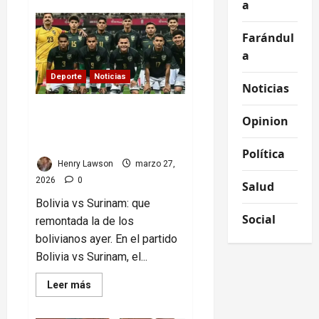
a
Congresistas
de
Miami:
Farándul
la
doble
a
moral
y
Deporte
Noticias
sus
Noticias
inconsistencias
que
no
Bolivia vs Surinam:
cuadran
Opinion
remontada que ilusiona
rumbo al Mundial 2026
Política
Henry Lawson
marzo 27,
2026
0
Salud
Bolivia vs Surinam: que
Social
remontada la de los
bolivianos ayer. En el partido
Bolivia vs Surinam, el...
Read
Leer más
more
about
Bolivia