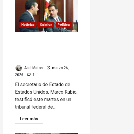
vs
Surinam:
remontada
que
ilusiona
rumbo
Noticias
Opinion
Política
al
Mundial
2026
Rubio testifica en Miami
sobre vínculo de su amigo
corrupto con escándalo de
CITGO
Abel Matos
marzo 26,
2026
1
El secretario de Estado de
Estados Unidos, Marco Rubio,
testificó este martes en un
tribunal federal de...
Read
Leer más
more
about
Rubio