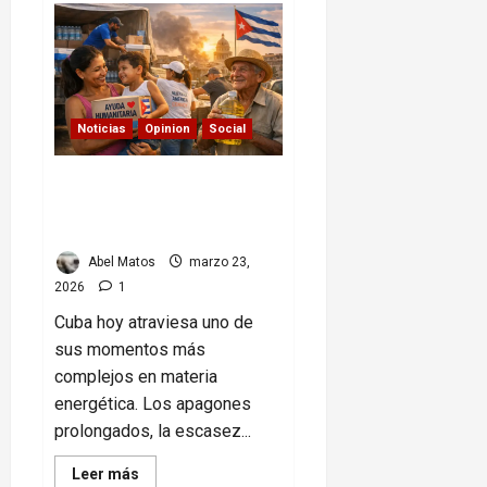
en
alerta:
brotes
simultáneos
tensionan
sistemas
sanitarios
Noticias
Opinion
Social
Cuba hoy: crisis
energética, ayuda que llega
y señales de solidaridad
Abel Matos
marzo 23,
2026
1
Cuba hoy atraviesa uno de
sus momentos más
complejos en materia
energética. Los apagones
prolongados, la escasez...
Read
Leer más