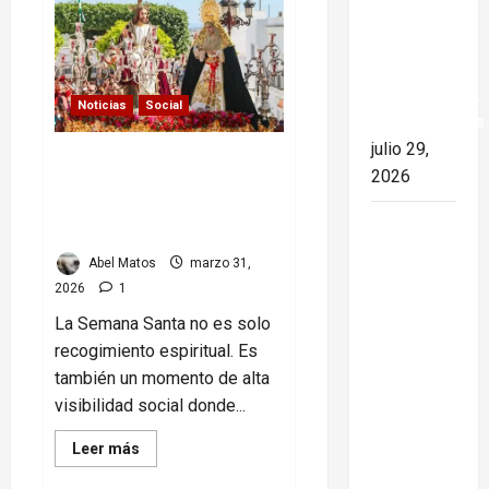
por
ruptura
Cuba
de
relaciones
diplomáticas.
Noticias
Social
Implicaciones
julio 29,
Semana Santa en tensión:
2026
fe, tradición y poder en una
región que mezcla religión
26 de
y política
Julio en
Abel Matos
marzo 31,
Cuba: por
2026
1
qué esta
La Semana Santa no es solo
fecha
recogimiento espiritual. Es
sigue
también un momento de alta
marcando
visibilidad social donde...
el rumbo
de la
Read
Leer más
more
nación
about