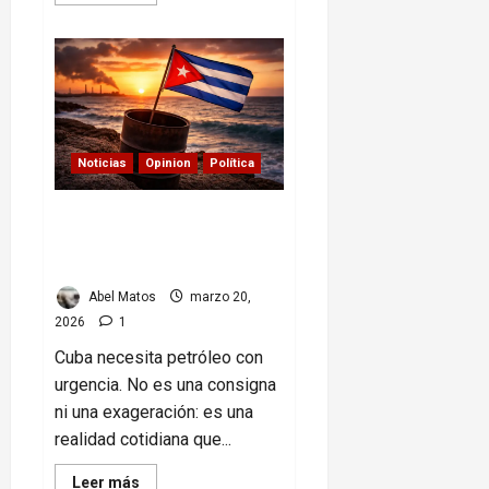
more
about
Cuba
hoy:
crisis
energética,
ayuda
que
llega
y
señales
Noticias
Opinion
Política
de
solidaridad
Cuba necesita petróleo: el
silencio incómodo de sus
aliados
Abel Matos
marzo 20,
2026
1
Cuba necesita petróleo con
urgencia. No es una consigna
ni una exageración: es una
realidad cotidiana que...
Read
Leer más