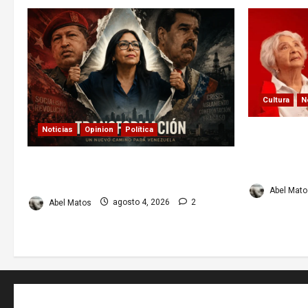
Cultura
N
Noticias
Opinion
Política
Paula Alí: 
actriz que 
Delcy Rodríguez en TIME: entre el
el cine y l
chavismo y la transición
Abel Mato
Abel Matos
agosto 4, 2026
2