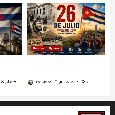
Noticias
Opinion
ruptura de
26 de Julio en Cuba: por qué esta
fecha sigue marcando el rumbo de
la nación
julio 29,
Abel Matos
julio 22, 2026
0