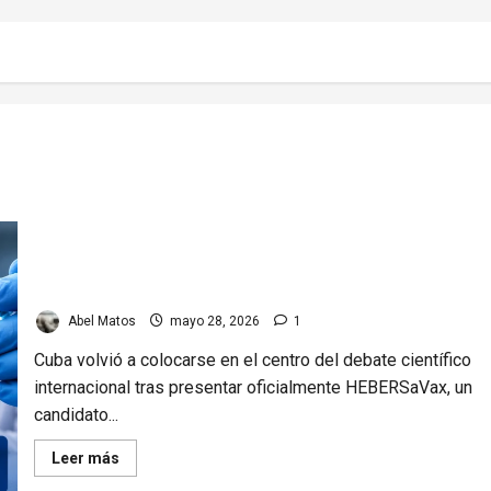
HEBERSaVax: la nueva apuesta de Cuba contra el
cáncer
Abel Matos
mayo 28, 2026
1
Cuba volvió a colocarse en el centro del debate científico
internacional tras presentar oficialmente HEBERSaVax, un
candidato...
Read
Leer más
more
about