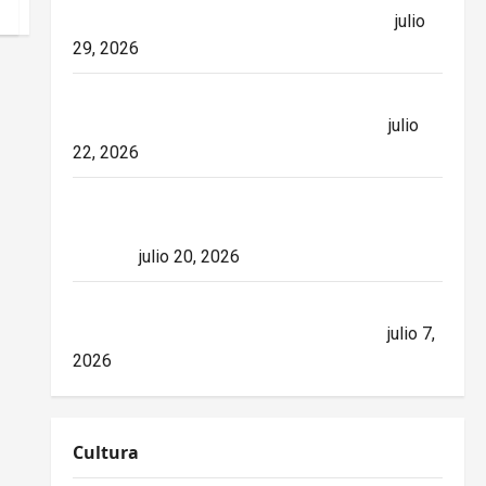
relaciones diplomáticas. Implicaciones
julio
29, 2026
26 de Julio en Cuba: por qué esta fecha
sigue marcando el rumbo de la nación
julio
22, 2026
España conquista el Mundial 2026 tras
derrotar a Argentina en una final de máxima
tensión
julio 20, 2026
Mike Waltz niega el impacto del bloqueo,
pero los hechos cuentan otra historia
julio 7,
2026
Cultura