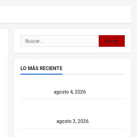
Buscar:
LO MÁS RECIENTE
Delcy Rodríguez en TIME: entre el chavismo
y la transición
agosto 4, 2026
Paula Alí: la vida y obra de una actriz que
dejó huella en el teatro, el cine y la televisión
de los cubanos
agosto 3, 2026
Colombia y Cuba: posible ruptura de