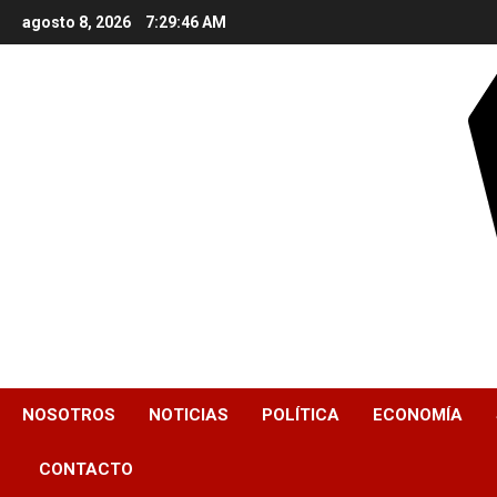
Skip
agosto 8, 2026
7:29:46 AM
to
content
NOSOTROS
NOTICIAS
POLÍTICA
ECONOMÍA
CONTACTO