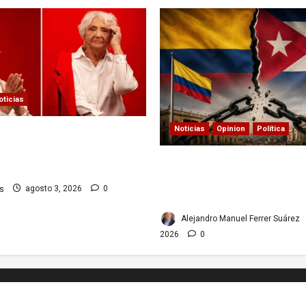
oticias
Noticias
Opinion
Política
la vida y obra de una
dejó huella en el teatro,
Colombia y Cuba: posible 
a televisión de los cubanos
relaciones diplomáticas.
s
agosto 3, 2026
0
Implicaciones
Alejandro Manuel Ferrer Suárez
2026
0