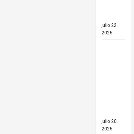
el rumbo
de la
nación
julio 22,
2026
España
conquista
el Mundial
2026 tras
derrotar a
Argentina
en una
final de
máxima
tensión
julio 20,
2026