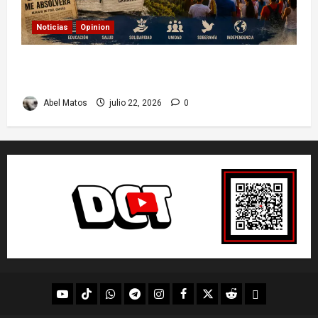
Noticias
Opinion
26 de Julio en Cuba: por qué esta fecha sigue
marcando el rumbo de la nación
Abel Matos
julio 22, 2026
0
youtube
Tik
WhatsApp
Telegram
instagram
Facebook
X
Reddit
UpScrolled
Tok