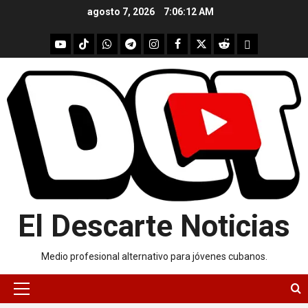
Skip
agosto 7, 2026
7:06:13 AM
to
content
youtube
Tik
WhatsApp
Telegram
instagram
Facebook
X
Reddit
UpScrolled
Tok
El Descarte Noticias
Medio profesional alternativo para jóvenes cubanos.
Primary