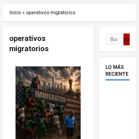
Menu
Inicio
»
operativos migratorios
operativos
Buscar:
migratorios
LO MÁS
RECIENTE
Delcy
Rodríguez
en TIME:
entre el
chavismo
y la
transición