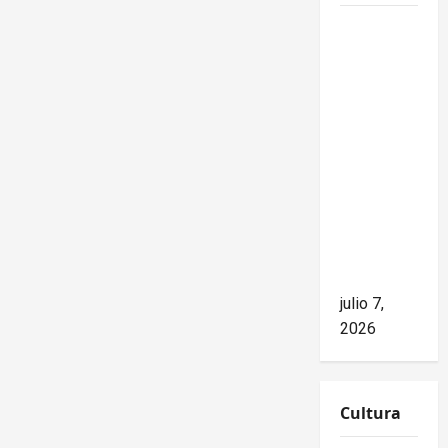
Mike
Waltz
niega el
impacto
del
bloqueo,
pero los
hechos
cuentan
otra
historia
julio 7,
2026
Cultura