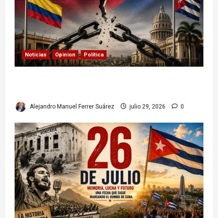
Noticias
Opinion
Política
Colombia y Cuba: posible ruptura de
relaciones diplomáticas. Implicaciones
Alejandro Manuel Ferrer Suárez
julio 29, 2026
0