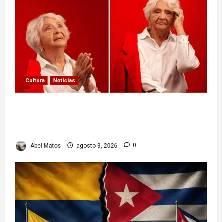
Cultura
Noticias
Paula Alí: la vida y obra de una actriz que dejó
huella en el teatro, el cine y la televisión de los
cubanos
Abel Matos
agosto 3, 2026
0