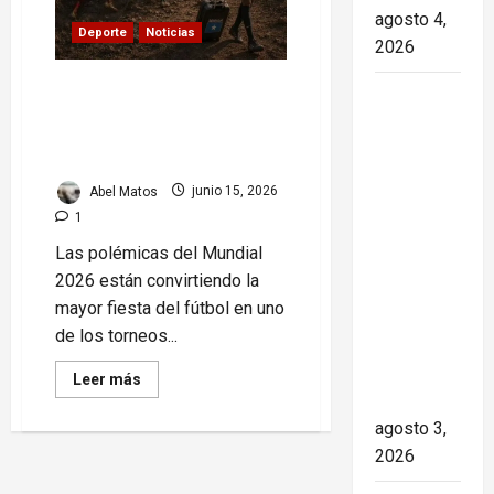
agosto 4,
Deporte
Noticias
2026
Mundial 2026: el torneo
Paula Alí:
más grande de la historia o
la vida y
el más polémico de todos
obra de
los tiempos
una actriz
Abel Matos
junio 15, 2026
que dejó
1
huella en
Las polémicas del Mundial
el teatro,
2026 están convirtiendo la
el cine y
mayor fiesta del fútbol en uno
la
de los torneos...
televisión
de los
Read
Leer más
more
cubanos
about
Mundial
agosto 3,
2026:
2026
el
torneo
más