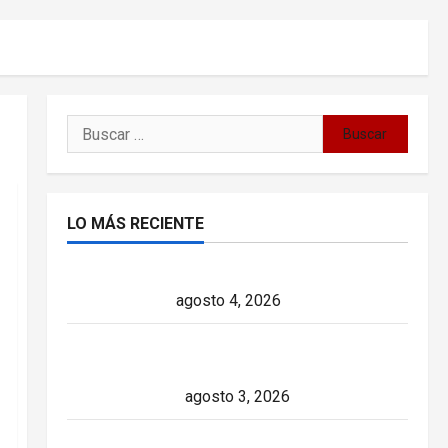
Buscar:
LO MÁS RECIENTE
Delcy Rodríguez en TIME: entre el chavismo
y la transición
agosto 4, 2026
Paula Alí: la vida y obra de una actriz que
dejó huella en el teatro, el cine y la televisión
de los cubanos
agosto 3, 2026
Colombia y Cuba: posible ruptura de