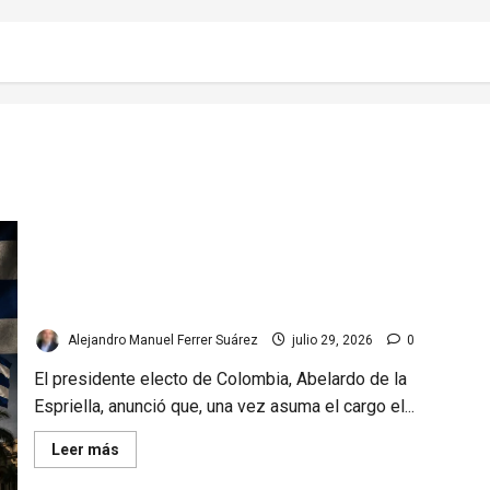
Colombia y Cuba: posible ruptura de relaciones
diplomáticas. Implicaciones
Alejandro Manuel Ferrer Suárez
julio 29, 2026
0
El presidente electo de Colombia, Abelardo de la
Espriella, anunció que, una vez asuma el cargo el...
Read
Leer más
more
about