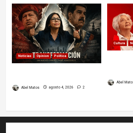
Cultura
N
Noticias
Opinion
Política
Paula Alí: 
actriz que 
Delcy Rodríguez en TIME: entre el
el cine y l
chavismo y la transición
Abel Mato
Abel Matos
agosto 4, 2026
2