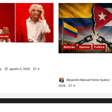
oticias
Noticias
Opinion
Política
la vida y obra de una
dejó huella en el teatro,
Colombia y Cuba: posible 
a televisión de los cubanos
relaciones diplomáticas.
s
agosto 3, 2026
0
Implicaciones
Alejandro Manuel Ferrer Suárez
2026
0