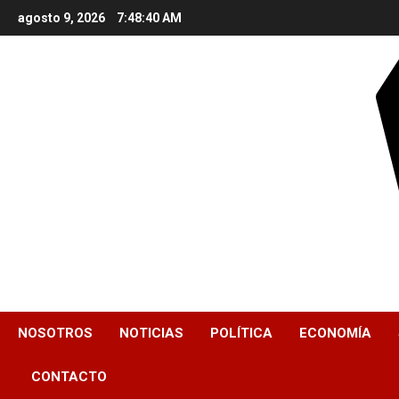
Skip
agosto 9, 2026
7:48:41 AM
to
content
NOSOTROS
NOTICIAS
POLÍTICA
ECONOMÍA
CONTACTO