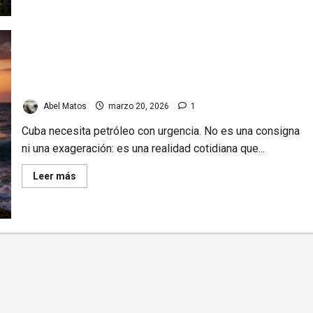
Colombia
y
Cuba:
posible
ruptura
de
relaciones
Cuba necesita petróleo: el silencio incómodo de sus
diplomáticas.
Implicaciones
aliados
Abel Matos
marzo 20, 2026
1
Cuba necesita petróleo con urgencia. No es una consigna
ni una exageración: es una realidad cotidiana que...
Read
Leer más
more
about
Cuba
necesita
petróleo:
el
silencio
incómodo
de
sus
aliados