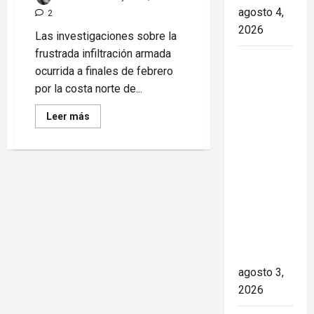
agosto 4,
2
2026
Las investigaciones sobre la
frustrada infiltración armada
Paula Alí:
ocurrida a finales de febrero
la vida y
por la costa norte de...
obra de
una actriz
Read
Leer más
more
que dejó
about
Armando
huella en
Labrador
Coro
el teatro,
bajo
el cine y
la
lupa
la
por
presunto
televisión
apoyo
a
de los
acciones
violentas
cubanos
contra
agosto 3,
Cuba
2026