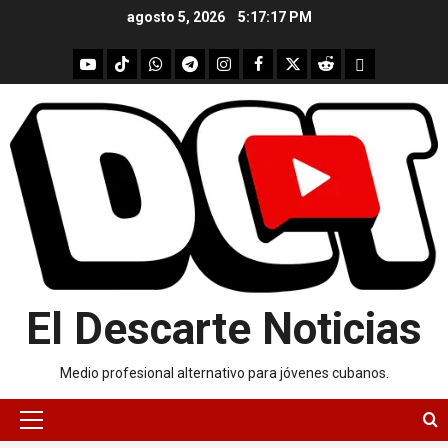
Skip
agosto 5, 2026
5:17:18 PM
to
content
youtube
Tik
WhatsApp
Telegram
instagram
Facebook
X
Reddit
UpScrolled
Tok
El Descarte Noticias
Medio profesional alternativo para jóvenes cubanos.
Primary