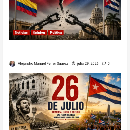
Noticias
Opinion
Política
Colombia y Cuba: posible ruptura de
relaciones diplomáticas. Implicaciones
Alejandro Manuel Ferrer Suárez
julio 29, 2026
0