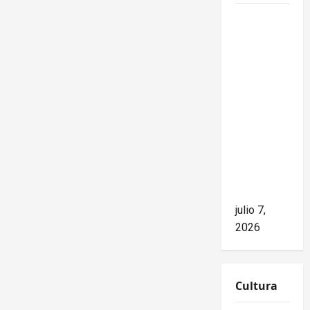
Mike
Waltz
niega el
impacto
del
bloqueo,
pero los
hechos
cuentan
otra
historia
julio 7,
2026
Cultura