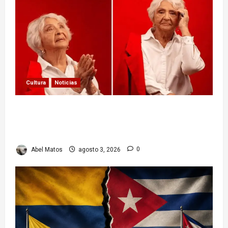
Cultura
Noticias
Paula Alí: la vida y obra de una actriz que dejó
huella en el teatro, el cine y la televisión de los
cubanos
Abel Matos
agosto 3, 2026
0