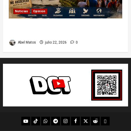
Noticias
Opinion
26 de Julio en Cuba: por qué esta fecha sigue
marcando el rumbo de la nación
Abel Matos
julio 22, 2026
0
youtube
Tik
WhatsApp
Telegram
instagram
Facebook
X
Reddit
UpScrolled
Tok