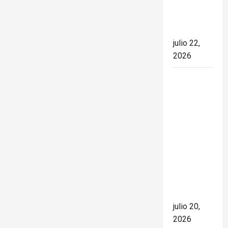
el rumbo
de la
nación
julio 22,
2026
España
conquista
el Mundial
2026 tras
derrotar a
Argentina
en una
final de
máxima
tensión
julio 20,
2026