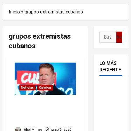
Menu
Inicio
»
grupos extremistas cubanos
grupos extremistas
Buscar:
cubanos
LO MÁS
RECIENTE
Delcy
Noticias
Opinion
Rodríguez
en TIME:
Armando Labrador Coro
entre el
bajo la lupa por presunto
chavismo
apoyo a acciones violentas
contra Cuba
y la
transición
Abel Matos
junio 6, 2026