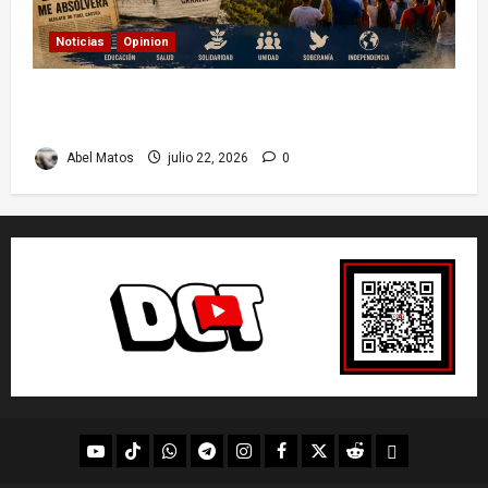
Noticias
Opinion
26 de Julio en Cuba: por qué esta fecha sigue
marcando el rumbo de la nación
Abel Matos
julio 22, 2026
0
youtube
Tik
WhatsApp
Telegram
instagram
Facebook
X
Reddit
UpScrolled
Tok