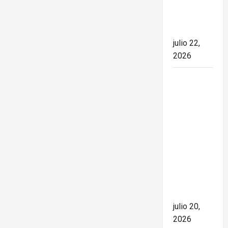
el rumbo
de la
nación
julio 22,
2026
España
conquista
el Mundial
2026 tras
derrotar a
Argentina
en una
final de
máxima
tensión
julio 20,
2026