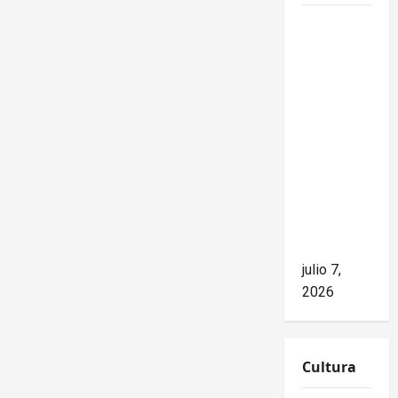
Mike
Waltz
niega el
impacto
del
bloqueo,
pero los
hechos
cuentan
otra
historia
julio 7,
2026
Cultura