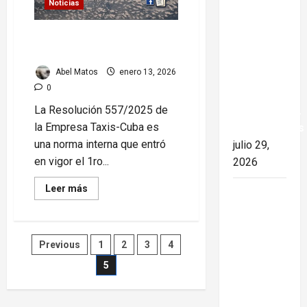
Noticias
Colombia
y Cuba:
¿De qué trata la Resolución
posible
557/2025 de Taxis-Cuba?
ruptura
Abel Matos
enero 13, 2026
de
0
relaciones
La Resolución 557/2025 de
diplomáticas.
la Empresa Taxis-Cuba es
Implicaciones
una norma interna que entró
julio 29,
en vigor el 1ro...
2026
Read
Leer más
26 de
more
about
Julio en
¿De
qué
Cuba: por
trata
Paginación
qué esta
Previous
1
2
3
4
la
Resolución
fecha
557/2025
5
de
de
sigue
Taxis-
Cuba?
marcando
entradas