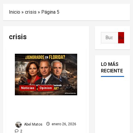
Menu
Inicio
»
crisis
»
Página 5
crisis
Buscar:
LO MÁS
RECIENTE
Delcy
Noticias
Opinion
Rodríguez
en TIME:
¿Se está resolviendo la
entre el
crisis de personas sin
hogar en Miami?
chavismo
y la
Abel Matos
enero 26, 2026
transición
2