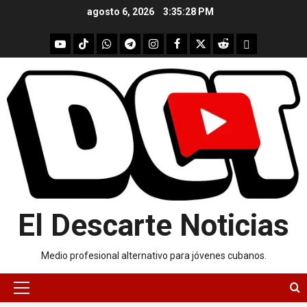
Skip
agosto 6, 2026
3:35:28 PM
to
content
youtube
Tik
WhatsApp
Telegram
instagram
Facebook
X
Reddit
UpScrolled
Tok
El Descarte Noticias
Medio profesional alternativo para jóvenes cubanos.
Primary