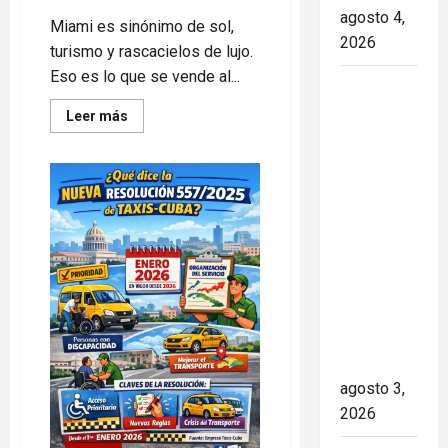
agosto 4,
Miami es sinónimo de sol,
2026
turismo y rascacielos de lujo.
Eso es lo que se vende al...
Paula Alí:
la vida y
Read
Leer más
more
obra de
about
¿Se
una actriz
está
resolviendo
que dejó
la
huella en
crisis
de
el teatro,
personas
sin
el cine y
hogar
en
la
Miami?
televisión
de los
cubanos
agosto 3,
2026