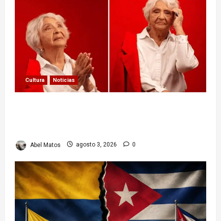
Cultura
Noticias
Paula Alí: la vida y obra de una actriz que dejó
huella en el teatro, el cine y la televisión de los
cubanos
Abel Matos
agosto 3, 2026
0