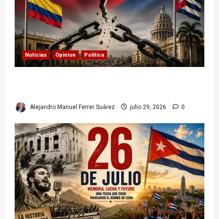
Noticias
Opinion
Política
Colombia y Cuba: posible ruptura de
relaciones diplomáticas. Implicaciones
Alejandro Manuel Ferrer Suárez
julio 29, 2026
0