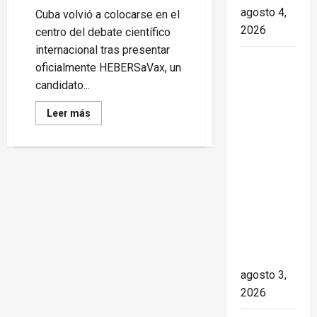
agosto 4,
Cuba volvió a colocarse en el
2026
centro del debate científico
internacional tras presentar
Paula Alí:
oficialmente HEBERSaVax, un
la vida y
candidato...
obra de
Read
Leer más
una actriz
more
about
que dejó
HEBERSaVax:
huella en
la
nueva
el teatro,
apuesta
de
el cine y
Cuba
contra
la
el
televisión
cáncer
de los
cubanos
agosto 3,
2026