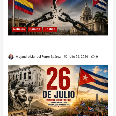
Noticias
Opinion
Política
Colombia y Cuba: posible ruptura de
relaciones diplomáticas. Implicaciones
Alejandro Manuel Ferrer Suárez
julio 29, 2026
0