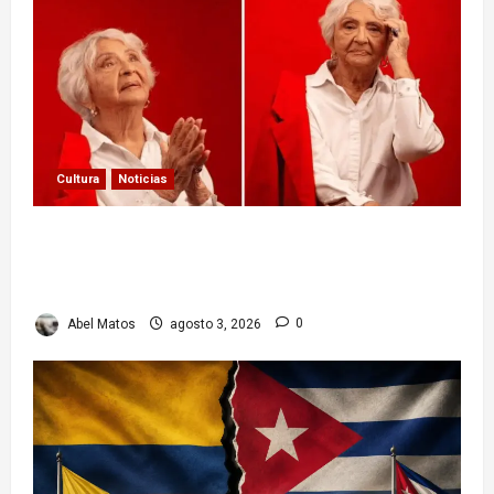
Cultura
Noticias
Paula Alí: la vida y obra de una actriz que dejó
huella en el teatro, el cine y la televisión de los
cubanos
Abel Matos
agosto 3, 2026
0