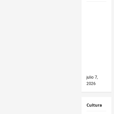
Mike
Waltz
niega el
impacto
del
bloqueo,
pero los
hechos
cuentan
otra
historia
julio 7,
2026
Cultura