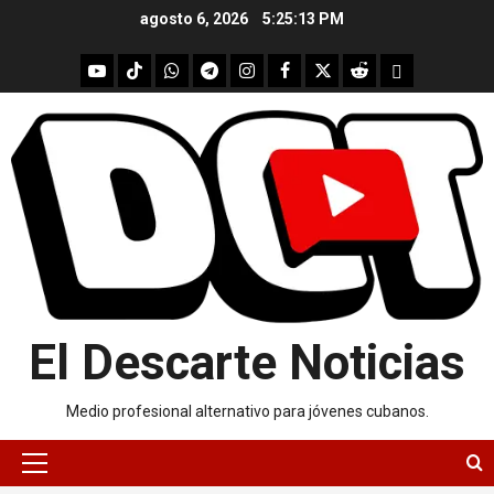
Skip
agosto 6, 2026
5:25:13 PM
to
content
youtube
Tik
WhatsApp
Telegram
instagram
Facebook
X
Reddit
UpScrolled
Tok
El Descarte Noticias
Medio profesional alternativo para jóvenes cubanos.
Primary