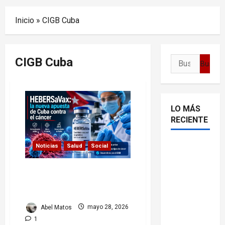
Menu
Inicio
»
CIGB Cuba
CIGB Cuba
Buscar:
LO MÁS
RECIENTE
Delcy
Noticias
Salud
Social
Rodríguez
HEBERSaVax: la nueva
en TIME:
apuesta de Cuba contra el
entre el
cáncer
chavismo
Abel Matos
mayo 28, 2026
y la
1
transición