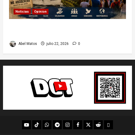
Noticias
Opinion
26 de Julio en Cuba: por qué esta fecha sigue
marcando el rumbo de la nación
Abel Matos
julio 22, 2026
0
youtube
Tik
WhatsApp
Telegram
instagram
Facebook
X
Reddit
UpScrolled
Tok