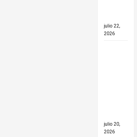
el rumbo
de la
nación
julio 22,
2026
España
conquista
el Mundial
2026 tras
derrotar a
Argentina
en una
final de
máxima
tensión
julio 20,
2026