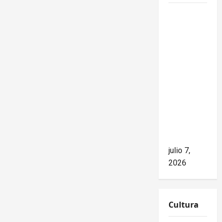
Mike
Waltz
niega el
impacto
del
bloqueo,
pero los
hechos
cuentan
otra
historia
julio 7,
2026
Cultura