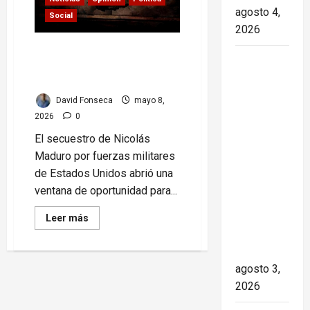
agosto 4,
Social
2026
Machado muestra señales
Paula Alí:
de preparación para una
la vida y
guerra civil en Venezuela
obra de
David Fonseca
mayo 8,
una actriz
2026
0
que dejó
El secuestro de Nicolás
huella en
Maduro por fuerzas militares
el teatro,
de Estados Unidos abrió una
el cine y
ventana de oportunidad para...
la
televisión
Read
Leer más
more
de los
about
Machado
cubanos
muestra
señales
agosto 3,
de
2026
preparación
para
una