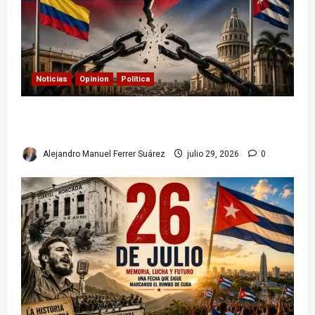
Noticias
Opinion
Política
Colombia y Cuba: posible ruptura de
relaciones diplomáticas. Implicaciones
Alejandro Manuel Ferrer Suárez
julio 29, 2026
0