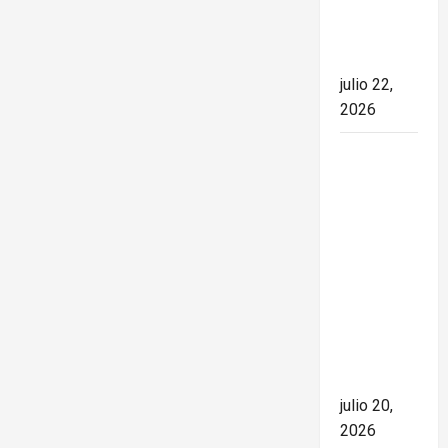
el rumbo
de la
nación
julio 22,
2026
España
conquista
el Mundial
2026 tras
derrotar a
Argentina
en una
final de
máxima
tensión
julio 20,
2026