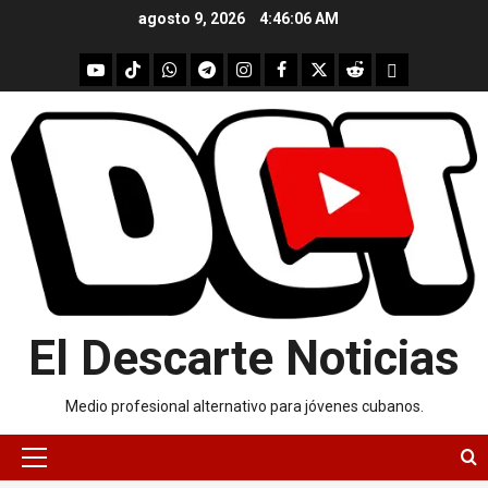
Skip
agosto 9, 2026
4:46:06 AM
to
content
youtube
Tik
WhatsApp
Telegram
instagram
Facebook
X
Reddit
UpScrolled
Tok
El Descarte Noticias
Medio profesional alternativo para jóvenes cubanos.
Primary