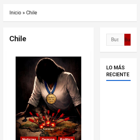
Menu
Inicio
»
Chile
Chile
Buscar:
LO MÁS
RECIENTE
Delcy
Rodríguez
en TIME:
entre el
chavismo
y la
transición
Noticias
Opinion
Política