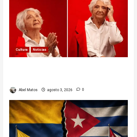
Cultura
Noticias
Paula Alí: la vida y obra de una actriz que dejó
huella en el teatro, el cine y la televisión de los
cubanos
Abel Matos
agosto 3, 2026
0