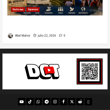
Noticias
Opinion
26 de Julio en Cuba: por qué esta fecha sigue
marcando el rumbo de la nación
Abel Matos
julio 22, 2026
0
youtube
Tik
WhatsApp
Telegram
instagram
Facebook
X
Reddit
UpScrolled
Tok