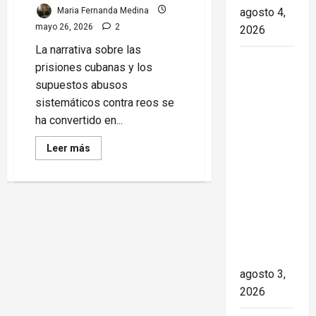
Maria Fernanda Medina
agosto 4,
mayo 26, 2026
2
2026
La narrativa sobre las
Paula Alí:
prisiones cubanas y los
la vida y
supuestos abusos
obra de
sistemáticos contra reos se
una actriz
ha convertido en...
que dejó
Read
Leer más
huella en
more
about
el teatro,
Campaña
el cine y
contra
Cuba:
la
cómo
se
televisión
construyó
la
de los
narrativa
cubanos
sobre
las
agosto 3,
prisiones
y
2026
los
derechos
humanos