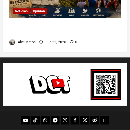
Noticias
Opinion
26 de Julio en Cuba: por qué esta fecha sigue
marcando el rumbo de la nación
Abel Matos
julio 22, 2026
0
youtube
Tik
WhatsApp
Telegram
instagram
Facebook
X
Reddit
UpScrolled
Tok