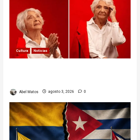
Cultura
Noticias
Paula Alí: la vida y obra de una actriz que dejó
huella en el teatro, el cine y la televisión de los
cubanos
Abel Matos
agosto 3, 2026
0