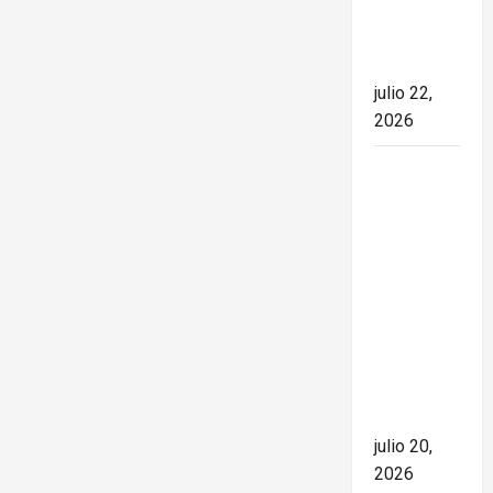
el rumbo
de la
nación
julio 22,
2026
España
conquista
el Mundial
2026 tras
derrotar a
Argentina
en una
final de
máxima
tensión
julio 20,
2026