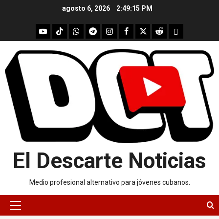
Skip
agosto 6, 2026
2:49:16 PM
to
content
youtube
Tik
WhatsApp
Telegram
instagram
Facebook
X
Reddit
UpScrolled
Tok
El Descarte Noticias
Medio profesional alternativo para jóvenes cubanos.
Primary