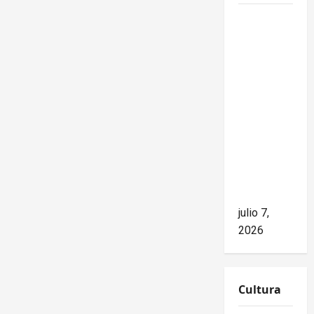
Mike
Waltz
niega el
impacto
del
bloqueo,
pero los
hechos
cuentan
otra
historia
julio 7,
2026
Cultura