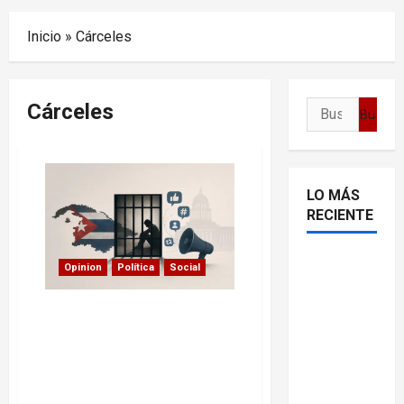
Menu
Inicio
»
Cárceles
Cárceles
Buscar:
LO MÁS
RECIENTE
Delcy
Opinion
Política
Social
Rodríguez
en TIME:
Campaña contra Cuba:
entre el
cómo se construyó la
narrativa sobre las
chavismo
prisiones y los derechos
y la
humanos
transición