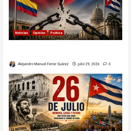
Noticias
Opinion
Política
Colombia y Cuba: posible ruptura de
relaciones diplomáticas. Implicaciones
Alejandro Manuel Ferrer Suárez
julio 29, 2026
0