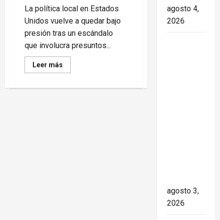
La política local en Estados
agosto 4,
Unidos vuelve a quedar bajo
2026
presión tras un escándalo
Paula Alí:
que involucra presuntos...
la vida y
Read
Leer más
obra de
more
about
una actriz
China
asesta
que dejó
un
huella en
duro
golpe
el teatro,
a
la
el cine y
estructura
de
la
poder
televisión
estadounidense.
de los
cubanos
agosto 3,
2026