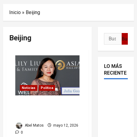
Menu
Inicio
»
Beijing
Beijing
Buscar:
LO MÁS
RECIENTE
Noticias
Política
Delcy
Rodríguez
China asesta un duro golpe
en TIME:
a la estructura de poder
entre el
estadounidense.
chavismo
Abel Matos
mayo 12, 2026
y la
0
transición