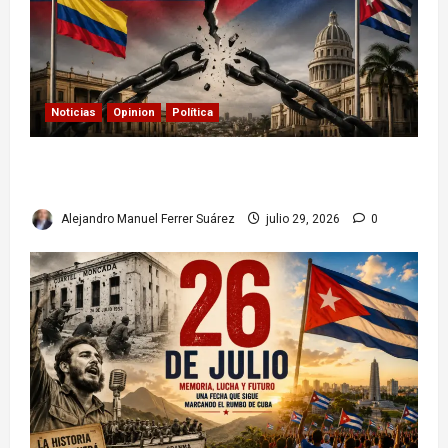
Noticias
Opinion
Política
Colombia y Cuba: posible ruptura de
relaciones diplomáticas. Implicaciones
Alejandro Manuel Ferrer Suárez
julio 29, 2026
0