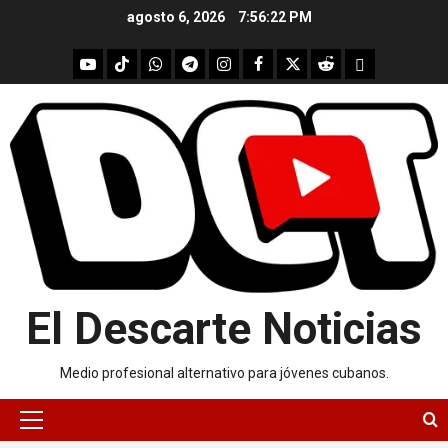
Skip
agosto 6, 2026
7:56:23 PM
to
content
youtube
Tik
WhatsApp
Telegram
instagram
Facebook
X
Reddit
UpScrolled
Tok
El Descarte Noticias
Medio profesional alternativo para jóvenes cubanos.
Primary