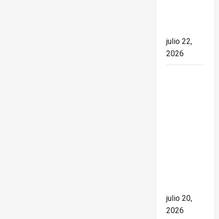
el rumbo
de la
nación
julio 22,
2026
España
conquista
el Mundial
2026 tras
derrotar a
Argentina
en una
final de
máxima
tensión
julio 20,
2026