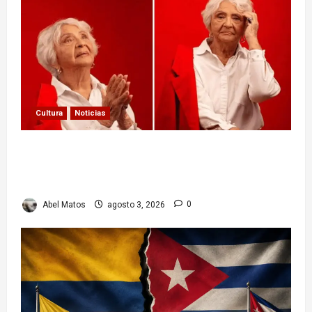
Cultura
Noticias
Paula Alí: la vida y obra de una actriz que dejó
huella en el teatro, el cine y la televisión de los
cubanos
Abel Matos
agosto 3, 2026
0