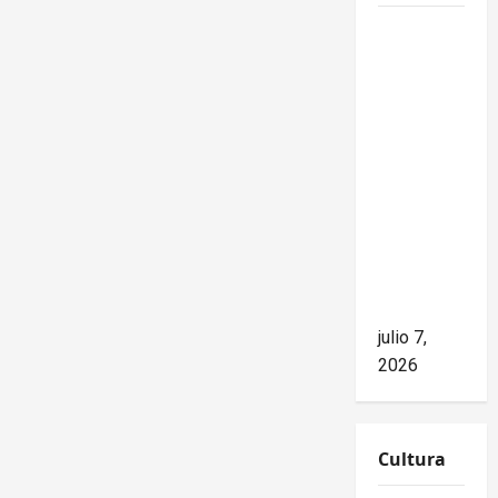
Mike
Waltz
niega el
impacto
del
bloqueo,
pero los
hechos
cuentan
otra
historia
julio 7,
2026
Cultura