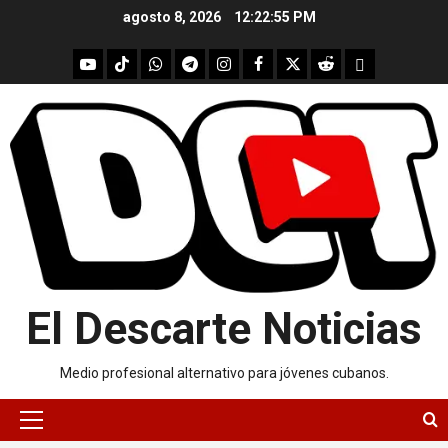
Skip
agosto 8, 2026
12:22:56 PM
to
content
youtube
Tik
WhatsApp
Telegram
instagram
Facebook
X
Reddit
UpScrolled
Tok
El Descarte Noticias
Medio profesional alternativo para jóvenes cubanos.
Primary