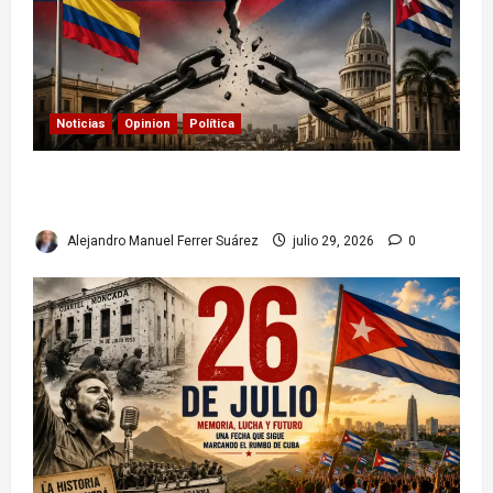
Noticias
Opinion
Política
Colombia y Cuba: posible ruptura de
relaciones diplomáticas. Implicaciones
Alejandro Manuel Ferrer Suárez
julio 29, 2026
0