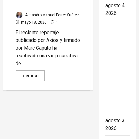
agosto 4,
militar
2026
Alejandro Manuel Ferrer Suárez
mayo 18, 2026
1
Paula Alí:
El reciente reportaje
la vida y
publicado por Axios y firmado
obra de
por Marc Caputo ha
una actriz
reactivado una vieja narrativa
que dejó
de...
huella en
el teatro,
Read
Leer más
more
el cine y
about
Propaganda
la
y
televisión
los
drones
de los
en
Cuba:
cubanos
las
grietas
agosto 3,
del
reportaje
2026
de
Axios