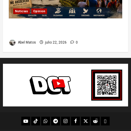
Noticias
Opinion
26 de Julio en Cuba: por qué esta fecha sigue
marcando el rumbo de la nación
Abel Matos
julio 22, 2026
0
youtube
Tik
WhatsApp
Telegram
instagram
Facebook
X
Reddit
UpScrolled
Tok