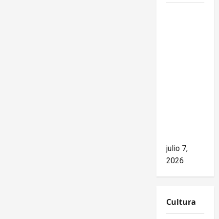
Mike
Waltz
niega el
impacto
del
bloqueo,
pero los
hechos
cuentan
otra
historia
julio 7,
2026
Cultura