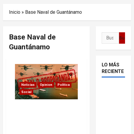
Menu
Inicio
»
Base Naval de Guantánamo
Base Naval de
Buscar:
Guantánamo
LO MÁS
RECIENTE
Noticias
Opinion
Política
Delcy
Social
Rodríguez
en TIME:
Propaganda y los drones
entre el
en Cuba: las grietas del
chavismo
reportaje de Axios que
y la
intenta reinstalar una
transición
narrativa de amenaza