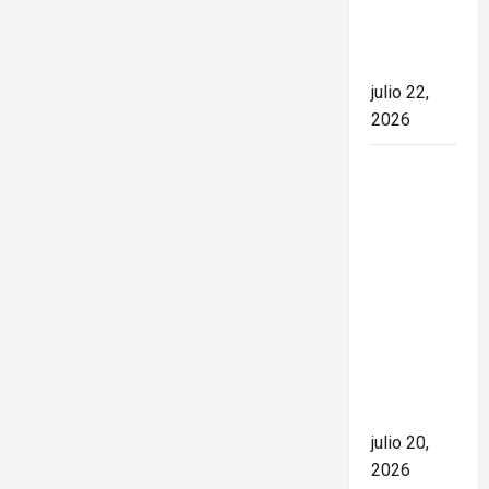
el rumbo
de la
nación
julio 22,
2026
España
conquista
el Mundial
2026 tras
derrotar a
Argentina
en una
final de
máxima
tensión
julio 20,
2026