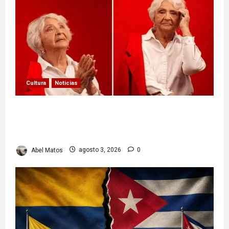
Cultura
Noticias
Paula Alí: la vida y obra de una actriz que dejó
huella en el teatro, el cine y la televisión de los
cubanos
Abel Matos
agosto 3, 2026
0