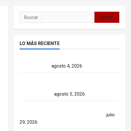
Buscar:
LO MÁS RECIENTE
Delcy Rodríguez en TIME: entre el chavismo
y la transición
agosto 4, 2026
Paula Alí: la vida y obra de una actriz que
dejó huella en el teatro, el cine y la televisión
de los cubanos
agosto 3, 2026
Colombia y Cuba: posible ruptura de
relaciones diplomáticas. Implicaciones
julio
29, 2026