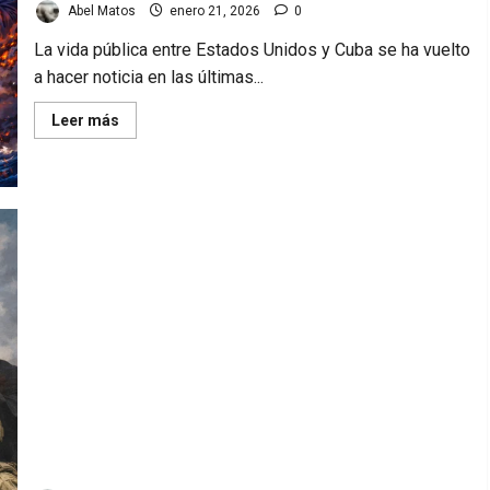
de
Abel Matos
enero 21, 2026
0
cubanos.
La vida pública entre Estados Unidos y Cuba se ha vuelto
a hacer noticia en las últimas...
Read
Leer más
more
about
Estados
Unidos
y
Cuba:
qué
está
pasando
y
qué
puede
venir.
Marco Rubio y su papel en la política venezolana.