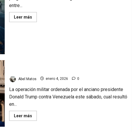
entre...
Read
Leer más
more
about
Rusia-
París
2024:
¿EE.UU.
en
Milano
Cortina
2026?
Trump viola en la Operación Resolución Absoluta.
Abel Matos
enero 4, 2026
0
La operación militar ordenada por el anciano presidente
Donald Trump contra Venezuela este sábado, cual resultó
en...
Read
Leer más
more
about
Trump
viola