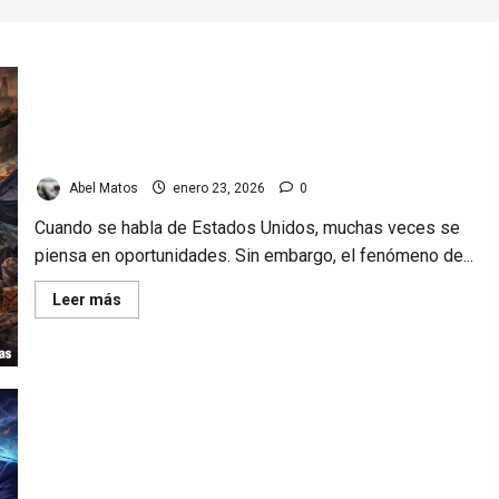
Homeless en Florida: la dura realidad que afecta a
miles de cubanos.
Abel Matos
enero 23, 2026
0
Cuando se habla de Estados Unidos, muchas veces se
piensa en oportunidades. Sin embargo, el fenómeno de...
Read
Leer más
more
about
Homeless
en
Florida:
la
dura
realidad
que
Estados Unidos y Cuba: qué está pasando y qué
afecta
a
puede venir.
miles