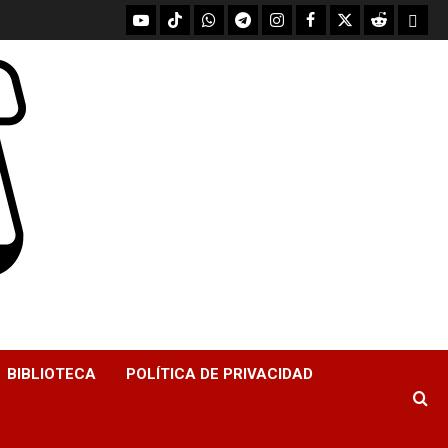
youtube
Tik
WhatsApp
Telegram
instagram
Facebook
X
Reddit
UpScr
Tok
BIBLIOTECA
POLÍTICA DE PRIVACIDAD