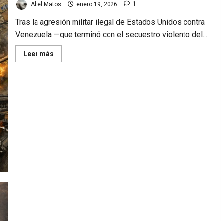
Abel Matos
enero 19, 2026
1
Tras la agresión militar ilegal de Estados Unidos contra
Venezuela —que terminó con el secuestro violento del...
Read
Leer más
more
about
Marco
Rubio
y
su
papel
en
la
política
venezolana.
Cuba honra a sus 32 combatientes. Lo que debes